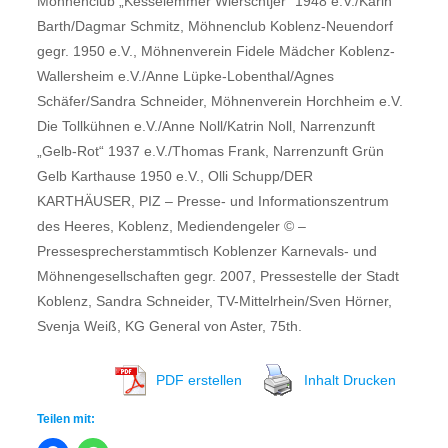
Möhnenclub „Kesselemmer Wierschtjer“ 1948 e.V./Karin
Barth/Dagmar Schmitz, Möhnenclub Koblenz-Neuendorf
gegr. 1950 e.V., Möhnenverein Fidele Mädcher Koblenz-
Wallersheim e.V./Anne Lüpke-Lobenthal/Agnes
Schäfer/Sandra Schneider, Möhnenverein Horchheim e.V.
Die Tollkühnen e.V./Anne Noll/Katrin Noll, Narrenzunft
„Gelb-Rot“ 1937 e.V./Thomas Frank, Narrenzunft Grün
Gelb Karthause 1950 e.V., Olli Schupp/DER
KARTHÄUSER, PIZ – Presse- und Informationszentrum
des Heeres, Koblenz, Mediendengeler © –
Pressesprecherstammtisch Koblenzer Karnevals- und
Möhnengesellschaften gegr. 2007, Pressestelle der Stadt
Koblenz, Sandra Schneider, TV-Mittelrhein/Sven Hörner,
Svenja Weiß, KG General von Aster, 75th.
PDF erstellen
Inhalt Drucken
Teilen mit: