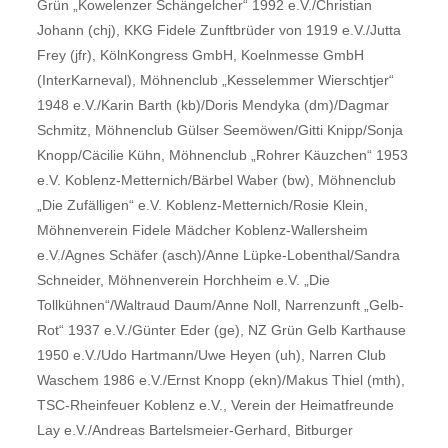
Grün „Kowelenzer Schängelcher“ 1992 e.V./Christian
Johann (chj), KKG Fidele Zunftbrüder von 1919 e.V./Jutta
Frey (jfr), KölnKongress GmbH, Koelnmesse GmbH
(InterKarneval), Möhnenclub „Kesselemmer Wierschtjer“
1948 e.V./Karin Barth (kb)/Doris Mendyka (dm)/Dagmar
Schmitz, Möhnenclub Gülser Seemöwen/Gitti Knipp/Sonja
Knopp/Cäcilie Kühn, Möhnenclub „Rohrer Käuzchen“ 1953
e.V. Koblenz-Metternich/Bärbel Waber (bw), Möhnenclub
„Die Zufälligen“ e.V. Koblenz-Metternich/Rosie Klein,
Möhnenverein Fidele Mädcher Koblenz-Wallersheim
e.V./Agnes Schäfer (asch)/Anne Lüpke-Lobenthal/Sandra
Schneider, Möhnenverein Horchheim e.V. „Die
Tollkühnen“/Waltraud Daum/Anne Noll, Narrenzunft „Gelb-
Rot“ 1937 e.V./Günter Eder (ge), NZ Grün Gelb Karthause
1950 e.V./Udo Hartmann/Uwe Heyen (uh), Narren Club
Waschem 1986 e.V./Ernst Knopp (ekn)/Makus Thiel (mth),
TSC-Rheinfeuer Koblenz e.V., Verein der Heimatfreunde
Lay e.V./Andreas Bartelsmeier-Gerhard, Bitburger