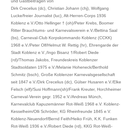
und Gastbeiträgen von
Dirk Crecelius (dc), Christian Johann (chj), Wolfgang
Lucke/freier Journalist (luc), Alt-Herren-Corps 1936
Koblenz e.V./Otto Hellinger † (oh)/Peter Krebs, Boomer
Ritter Brauchtums- und Karnevalsverein e.V./Bettina Saal
(bs), Carneval-Club Korpskommando Koblenz (CCKK)
1968 e.V./Peter Olf/Helmut W. Rettig (hr), Ehrengarde der
Stadt Koblenz e.V.,/Ingo Bisanz †/Robert Diede
(rd)/Thomas Jakobs, Freundeskreis Koblenzer
Stadtsoldaten 1975 e.V./Melanie Hoheneck/Berthold
Schmitz (bsch), Große Koblenzer Karnevalsgesellschaft
seit 1847 e.V./Dirk Crecelius (dc), Gülser Husaren e.V./Elke
Felsch (elf)/Susi Hoffmann(sh)/Frank Kreuter, Horchheimer
Carneval-Verein gegr. 1952 e.V./Andreas Münch,
Karnevalclub Kapuzemänner Rot-Weiß 1968 e.V. Koblenz-
Kesselheim/Olli Schröder, KG Rheinfreunde 1845 e.V.
Koblenz-Neuendorf/Bernd Feith/Heiko Früh, K.K. Funken
Rot-Weiß 1936 e.V./Robert Diede (rd), KKG Rot-Weiß-