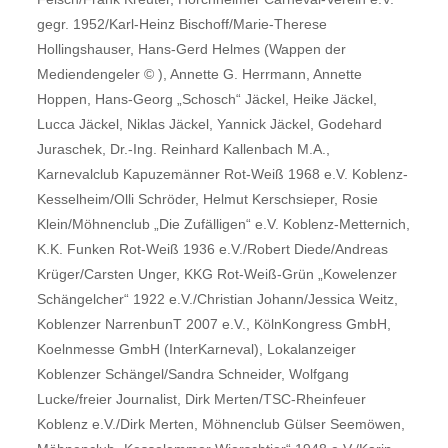
gegr. 1952/Karl-Heinz Bischoff/Marie-Therese
Hollingshauser, Hans-Gerd Helmes (Wappen der
Mediendengeler © ), Annette G. Herrmann, Annette
Hoppen, Hans-Georg „Schosch“ Jäckel, Heike Jäckel,
Lucca Jäckel, Niklas Jäckel, Yannick Jäckel, Godehard
Juraschek, Dr.-Ing. Reinhard Kallenbach M.A.,
Karnevalclub Kapuzemänner Rot-Weiß 1968 e.V. Koblenz-
Kesselheim/Olli Schröder, Helmut Kerschsieper, Rosie
Klein/Möhnenclub „Die Zufälligen“ e.V. Koblenz-Metternich,
K.K. Funken Rot-Weiß 1936 e.V./Robert Diede/Andreas
Krüger/Carsten Unger, KKG Rot-Weiß-Grün „Kowelenzer
Schängelcher“ 1922 e.V./Christian Johann/Jessica Weitz,
Koblenzer NarrenbunT 2007 e.V., KölnKongress GmbH,
Koelnmesse GmbH (InterKarneval), Lokalanzeiger
Koblenzer Schängel/Sandra Schneider, Wolfgang
Lucke/freier Journalist, Dirk Merten/TSC-Rheinfeuer
Koblenz e.V./Dirk Merten, Möhnenclub Gülser Seemöwen,