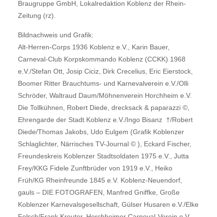
Braugruppe GmbH, Lokalredaktion Koblenz der Rhein-
Zeitung (rz).
Bildnachweis und Grafik:
Alt-Herren-Corps 1936 Koblenz e.V., Karin Bauer,
Carneval-Club Korpskommando Koblenz (CCKK) 1968
e.V./Stefan Ott, Josip Ciciz, Dirk Crecelius, Eric Eierstock,
Boomer Ritter Brauchtums- und Karnevalverein e.V./Olli
Schröder, Waltraud Daum/Möhnenverein Horchheim e.V.
Die Tollkühnen, Robert Diede, drecksack & paparazzi ©,
Ehrengarde der Stadt Koblenz e.V./Ingo Bisanz †/Robert
Diede/Thomas Jakobs, Udo Eulgem (Grafik Koblenzer
Schlaglichter, Närrisches TV-Journal © ), Eckard Fischer,
Freundeskreis Koblenzer Stadtsoldaten 1975 e.V., Jutta
Frey/KKG Fidele Zunftbrüder von 1919 e.V., Heiko
Früh/KG Rheinfreunde 1845 e.V. Koblenz-Neuendorf,
gauls – DIE FOTOGRAFEN, Manfred Gniffke, Große
Koblenzer Karnevalsgesellschaft, Gülser Husaren e.V./Elke
Felsch/Frank Kreuter, Horchheimer Carneval-Verein e.V.