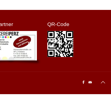
artner
QR-Code