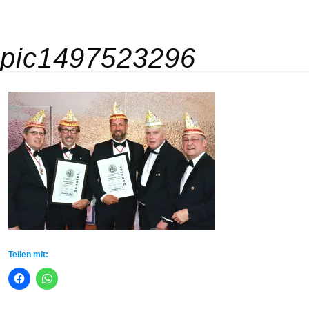
pic1497523296
Teilen mit: