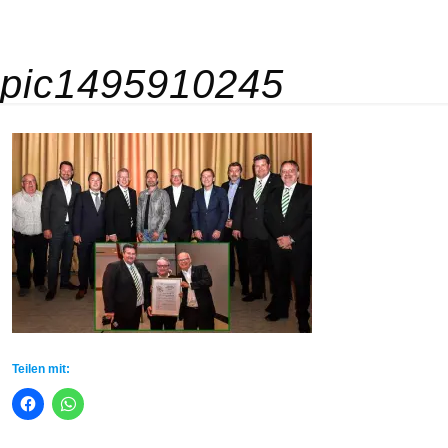
pic1495910245
Teilen mit: