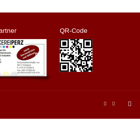
artner
QR-Code