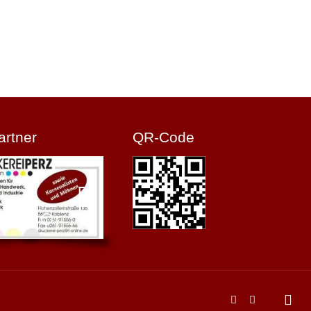
artner
QR-Code