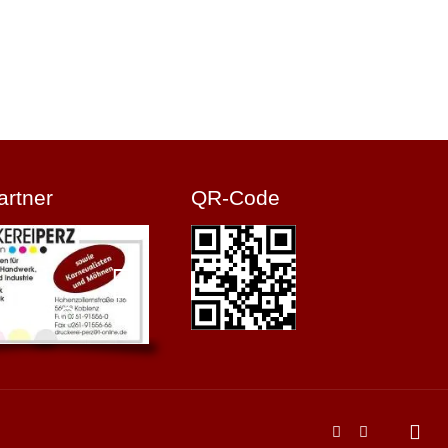
artner
QR-Code