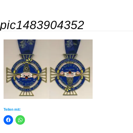
pic1483904352
Teilen mit: