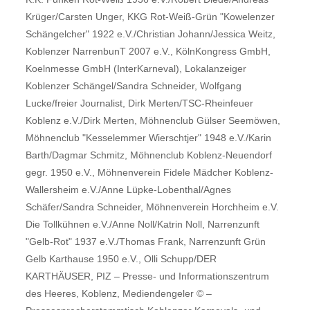
Krüger/Carsten Unger, KKG Rot-Weiß-Grün "Kowelenzer
Schängelcher" 1922 e.V./Christian Johann/Jessica Weitz,
Koblenzer NarrenbunT 2007 e.V., KölnKongress GmbH,
Koelnmesse GmbH (InterKarneval), Lokalanzeiger
Koblenzer Schängel/Sandra Schneider, Wolfgang
Lucke/freier Journalist, Dirk Merten/TSC-Rheinfeuer
Koblenz e.V./Dirk Merten, Möhnenclub Gülser Seemöwen,
Möhnenclub "Kesselemmer Wierschtjer" 1948 e.V./Karin
Barth/Dagmar Schmitz, Möhnenclub Koblenz-Neuendorf
gegr. 1950 e.V., Möhnenverein Fidele Mädcher Koblenz-
Wallersheim e.V./Anne Lüpke-Lobenthal/Agnes
Schäfer/Sandra Schneider, Möhnenverein Horchheim e.V.
Die Tollkühnen e.V./Anne Noll/Katrin Noll, Narrenzunft
"Gelb-Rot" 1937 e.V./Thomas Frank, Narrenzunft Grün
Gelb Karthause 1950 e.V., Olli Schupp/DER
KARTHÄUSER, PIZ – Presse- und Informationszentrum
des Heeres, Koblenz, Mediendengeler © –