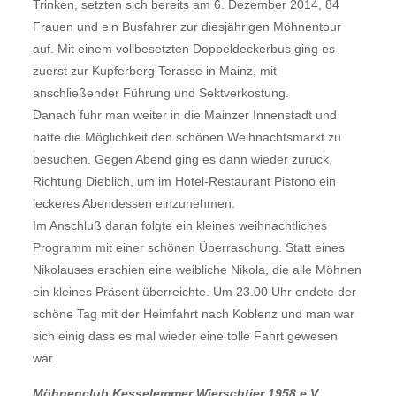
Trinken, setzten sich bereits am 6. Dezember 2014, 84
Frauen und ein Busfahrer zur diesjährigen Möhnentour
auf. Mit einem vollbesetzten Doppeldeckerbus ging es
zuerst zur Kupferberg Terasse in Mainz, mit
anschließender Führung und Sektverkostung.
Danach fuhr man weiter in die Mainzer Innenstadt und
hatte die Möglichkeit den schönen Weihnachtsmarkt zu
besuchen. Gegen Abend ging es dann wieder zurück,
Richtung Dieblich, um im Hotel-Restaurant Pistono ein
leckeres Abendessen einzunehmen.
Im Anschluß daran folgte ein kleines weihnachtliches
Programm mit einer schönen Überraschung. Statt eines
Nikolauses erschien eine weibliche Nikola, die alle Möhnen
ein kleines Präsent überreichte. Um 23.00 Uhr endete der
schöne Tag mit der Heimfahrt nach Koblenz und man war
sich einig dass es mal wieder eine tolle Fahrt gewesen
war.
Möhnenclub Kesselemmer Wierschtjer 1958 e.V.