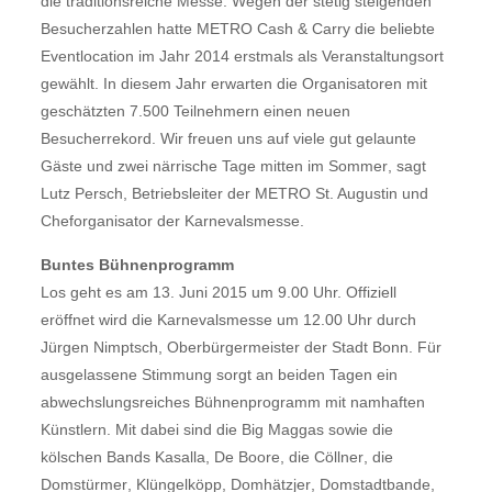
die traditionsreiche Messe. Wegen der stetig steigenden
Besucherzahlen hatte METRO Cash & Carry die beliebte
Eventlocation im Jahr 2014 erstmals als Veranstaltungsort
gewählt. In diesem Jahr erwarten die Organisatoren mit
geschätzten 7.500 Teilnehmern einen neuen
Besucherrekord. Wir freuen uns auf viele gut gelaunte
Gäste und zwei närrische Tage mitten im Sommer, sagt
Lutz Persch, Betriebsleiter der METRO St. Augustin und
Cheforganisator der Karnevalsmesse.
Buntes Bühnenprogramm
Los geht es am 13. Juni 2015 um 9.00 Uhr. Offiziell
eröffnet wird die Karnevalsmesse um 12.00 Uhr durch
Jürgen Nimptsch, Oberbürgermeister der Stadt Bonn. Für
ausgelassene Stimmung sorgt an beiden Tagen ein
abwechslungsreiches Bühnenprogramm mit namhaften
Künstlern. Mit dabei sind die Big Maggas sowie die
kölschen Bands Kasalla, De Boore, die Cöllner, die
Domstürmer, Klüngelköpp, Domhätzjer, Domstadtbande,