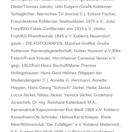
Diede/Thomas Jakobs, Udo Eulgem (Grafik Koblenzer
Schlaglichter, Närrisches TV-Journal © ), Eckard Fischer,
Freundeskreis Koblenzer Stadtsoldaten 1975 e.V., Jutta
Frey/KKG Fidele Zunftbrüder von 1919 e.V., Heiko
Früh/KG Rheinfreunde 1845 e.V. Koblenz-Neuendorf,
gauls – DIE FOTOGRAFEN, Manfred Gniffke, Große
Koblenzer Karnevalsgesellschaft, Gülser Husaren e.V./Elke
Felsch/Frank Kreuter, Horchheimer Carneval-Verein e.V.
gegr. 1952/Karl-Heinz Bischoff/Marie-Therese
Hollingshauser, Hans-Gerd Helmes (Wappen der
Mediendengeler © ), Annette G. Herrmann, Annette
Hoppen, Hans-Georg "Schosch" Jäckel, Heike Jäckel,
Lucca Jäckel, Niklas Jäckel, Yannick Jäckel, Godehard
Juraschek, Dr.-Ing. Reinhard Kallenbach M.A.,
Karnevalclub Kapuzemänner Rot-Weiß 1968 e.V. Koblenz-
Kesselheim/Olli Schröder, Helmut Kerschsieper, Rosie
Klein/Möhnenclub "Die Zufälligen" e.V. Koblenz-Metternich,
K.K. Funken Rot-Weiß 1936 e.V./Robert Diede/Andreas