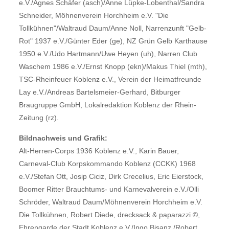
e.V./Agnes Schäfer (asch)/Anne Lüpke-Lobenthal/Sandra
Schneider, Möhnenverein Horchheim e.V. "Die
Tollkühnen"/Waltraud Daum/Anne Noll, Narrenzunft "Gelb-
Rot" 1937 e.V./Günter Eder (ge), NZ Grün Gelb Karthause
1950 e.V./Udo Hartmann/Uwe Heyen (uh), Narren Club
Waschem 1986 e.V./Ernst Knopp (ekn)/Makus Thiel (mth),
TSC-Rheinfeuer Koblenz e.V., Verein der Heimatfreunde
Lay e.V./Andreas Bartelsmeier-Gerhard, Bitburger
Braugruppe GmbH, Lokalredaktion Koblenz der Rhein-
Zeitung (rz).
Bildnachweis und Grafik:
Alt-Herren-Corps 1936 Koblenz e.V., Karin Bauer,
Carneval-Club Korpskommando Koblenz (CCKK) 1968
e.V./Stefan Ott, Josip Ciciz, Dirk Crecelius, Eric Eierstock,
Boomer Ritter Brauchtums- und Karnevalverein e.V./Olli
Schröder, Waltraud Daum/Möhnenverein Horchheim e.V.
Die Tollkühnen, Robert Diede, drecksack & paparazzi ©,
Ehrengarde der Stadt Koblenz e.V./Ingo Bisanz /Robert