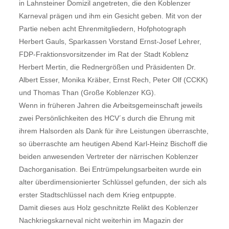
in Lahnsteiner Domizil angetreten, die den Koblenzer
Karneval prägen und ihm ein Gesicht geben. Mit von der
Partie neben acht Ehrenmitgliedern, Hofphotograph
Herbert Gauls, Sparkassen Vorstand Ernst-Josef Lehrer,
FDP-Fraktionsvorsitzender im Rat der Stadt Koblenz
Herbert Mertin, die Rednergrößen und Präsidenten Dr.
Albert Esser, Monika Kräber, Ernst Rech, Peter Olf (CCKK)
und Thomas Than (Große Koblenzer KG).
Wenn in früheren Jahren die Arbeitsgemeinschaft jeweils
zwei Persönlichkeiten des HCV´s durch die Ehrung mit
ihrem Halsorden als Dank für ihre Leistungen überraschte,
so überraschte am heutigen Abend Karl-Heinz Bischoff die
beiden anwesenden Vertreter der närrischen Koblenzer
Dachorganisation. Bei Entrümpelungsarbeiten wurde ein
alter überdimensionierter Schlüssel gefunden, der sich als
erster Stadtschlüssel nach dem Krieg entpuppte.
Damit dieses aus Holz geschnitzte Relikt des Koblenzer
Nachkriegskarneval nicht weiterhin im Magazin der