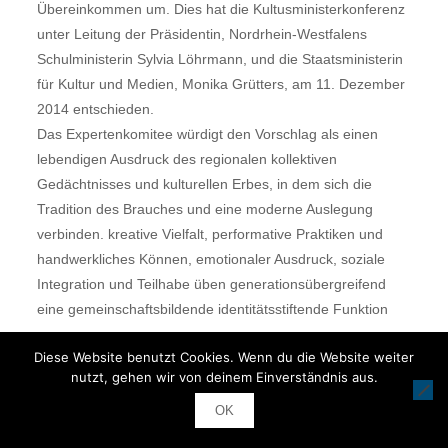
Übereinkommen um. Dies hat die Kultusministerkonferenz
unter Leitung der Präsidentin, Nordrhein-Westfalens
Schulministerin Sylvia Löhrmann, und die Staatsministerin
für Kultur und Medien, Monika Grütters, am 11. Dezember
2014 entschieden.
Das Expertenkomitee würdigt den Vorschlag als einen
lebendigen Ausdruck des regionalen kollektiven
Gedächtnisses und kulturellen Erbes, in dem sich die
Tradition des Brauches und eine moderne Auslegung
verbinden. kreative Vielfalt, performative Praktiken und
handwerkliches Können, emotionaler Ausdruck, soziale
Integration und Teilhabe üben generationsübergreifend
eine gemeinschaftsbildende identitätsstiftende Funktion
aus.
Diese Website benutzt Cookies. Wenn du die Website weiter
Mit dem erfolgten Eintrag in das bundesweite Verzeichnis
nutzt, gehen wir von deinem Einverständnis aus.
des immateriellen Kulturerbes erfährt der Rheinische
Karneval die höchstmögliche Anerkennung in Deutschland.
OK
Aus dem Kreis des bundesweiten Verzeichnisses wählt