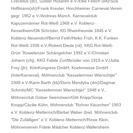
Crecelius (dc), Gülser Husaren e.V./Elke Felsch (elf)/Susi
Hoffmann(sh)/Frank Kreuter, Horchheimer Carneval-Verein
gegr. 1952 e.V./Andreas Münch, Karnevalclub
Kapuzemänner Rot-Weiß 1968 e.V. Koblenz-
Kesselheim/Olli Schröder, KG Rheinfreunde 1845 e.V.
Koblenz-Neuendorf/Bernd Feith/Heiko Früh, K.K. Funken
Rot-Weiß 1936 e.V./Robert Diede (rd), KKG Rot-Weiß-
Grün "Kowelenzer Schängelcher 1992 e.V./Christian
Johann (chj), KKG Fidele Zunftbrüder von 1919 e.V./Jutta
Frey (jfr), KölnKongress GmbH, Koelnmesse GmbH
(InterKarneval), Möhnenclub "Kesselemmer Wierschtjer"
1948 e.V./Karin Barth (kb)/Doris Mendyka (dm)/Dagmar
Schmitz/MC "Kesselemmer Wierschtjer" 1948 e.V.,
Möhnenclub Gülser Seemöwen/Gitti Knipp/Sonja
Knopp/Cäcilie Kühn, Möhnenclub "Rohrer Käuzchen" 1953
e.V. Koblenz-Metternich/Bärbel Waber (bw), Möhnenclub
"Die Zufälligen" e.V. Koblenz-Metternich/Rosie Klein,
Möhnenverein Fidele Mädcher Koblenz-Wallersheim