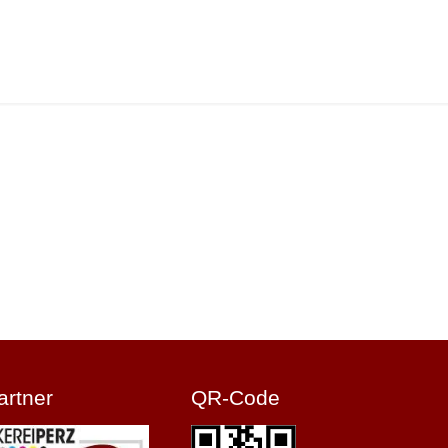
artner
QR-Code