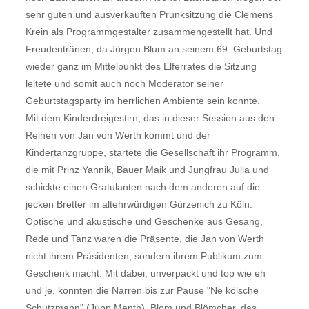
sehr guten und ausverkauften Prunksitzung die Clemens
Krein als Programmgestalter zusammengestellt hat. Und
Freudentränen, da Jürgen Blum an seinem 69. Geburtstag
wieder ganz im Mittelpunkt des Elferrates die Sitzung
leitete und somit auch noch Moderator seiner
Geburtstagsparty im herrlichen Ambiente sein konnte.
Mit dem Kinderdreigestirn, das in dieser Session aus den
Reihen von Jan von Werth kommt und der
Kindertanzgruppe, startete die Gesellschaft ihr Programm,
die mit Prinz Yannik, Bauer Maik und Jungfrau Julia und
schickte einen Gratulanten nach dem anderen auf die
jecken Bretter im altehrwürdigen Gürzenich zu Köln.
Optische und akustische und Geschenke aus Gesang,
Rede und Tanz waren die Präsente, die Jan von Werth
nicht ihrem Präsidenten, sondern ihrem Publikum zum
Geschenk macht. Mit dabei, unverpackt und top wie eh
und je, konnten die Narren bis zur Pause "Ne kölsche
Schutzmann" (Jupp Menth), Blom und Blömcher, das