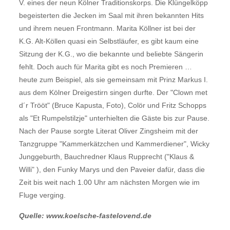
V. eines der neun Kölner Traditionskorps. Die Klüngelköpp
begeisterten die Jecken im Saal mit ihren bekannten Hits
und ihrem neuen Frontmann. Marita Köllner ist bei der
K.G. Alt-Köllen quasi ein Selbstläufer, es gibt kaum eine
Sitzung der K.G., wo die bekannte und beliebte Sängerin
fehlt. Doch auch für Marita gibt es noch Premieren …
heute zum Beispiel, als sie gemeinsam mit Prinz Markus I.
aus dem Kölner Dreigestirn singen durfte. Der "Clown met
d´r Trööt" (Bruce Kapusta, Foto), Colör und Fritz Schopps
als "Et Rumpelstilzje" unterhielten die Gäste bis zur Pause.
Nach der Pause sorgte Literat Oliver Zingsheim mit der
Tanzgruppe "Kammerkätzchen und Kammerdiener", Wicky
Junggeburth, Bauchredner Klaus Rupprecht ("Klaus &
Willi" ), den Funky Marys und den Paveier dafür, dass die
Zeit bis weit nach 1.00 Uhr am nächsten Morgen wie im
Fluge verging.
Quelle: www.koelsche-fastelovend.de