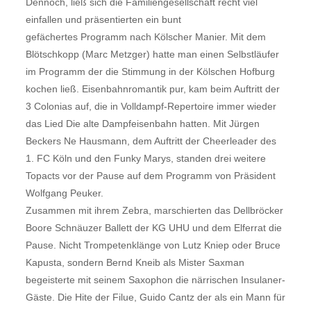
Dennoch, ließ sich die Familiengesellschaft recht viel
einfallen und präsentierten ein bunt
gefächertes Programm nach Kölscher Manier. Mit dem
Blötschkopp (Marc Metzger) hatte man einen Selbstläufer
im Programm der die Stimmung in der Kölschen Hofburg
kochen ließ. Eisenbahnromantik pur, kam beim Auftritt der
3 Colonias auf, die in Volldampf-Repertoire immer wieder
das Lied Die alte Dampfeisenbahn hatten. Mit Jürgen
Beckers Ne Hausmann, dem Auftritt der Cheerleader des
1. FC Köln und den Funky Marys, standen drei weitere
Topacts vor der Pause auf dem Programm von Präsident
Wolfgang Peuker.
Zusammen mit ihrem Zebra, marschierten das Dellbröcker
Boore Schnäuzer Ballett der KG UHU und dem Elferrat die
Pause. Nicht Trompetenklänge von Lutz Kniep oder Bruce
Kapusta, sondern Bernd Kneib als Mister Saxman
begeisterte mit seinem Saxophon die närrischen Insulaner-
Gäste. Die Hite der Filue, Guido Cantz der als ein Mann für