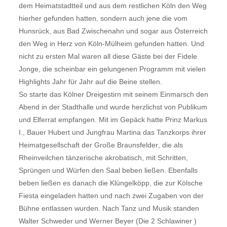
dem Heimatstadtteil und aus dem restlichen Köln den Weg
hierher gefunden hatten, sondern auch jene die vom
Hunsrück, aus Bad Zwischenahn und sogar aus Österreich
den Weg in Herz von Köln-Mülheim gefunden hatten. Und
nicht zu ersten Mal waren all diese Gäste bei der Fidele
Jonge, die scheinbar ein gelungenen Programm mit vielen
Highlights Jahr für Jahr auf die Beine stellen.
So starte das Kölner Dreigestirn mit seinem Einmarsch den
Abend in der Stadthalle und wurde herzlichst von Publikum
und Elferrat empfangen. Mit im Gepäck hatte Prinz Markus
I., Bauer Hubert und Jungfrau Martina das Tanzkorps ihrer
Heimatgesellschaft der Große Braunsfelder, die als
Rheinveilchen tänzerische akrobatisch, mit Schritten,
Sprüngen und Würfen den Saal beben ließen. Ebenfalls
beben ließen es danach die Klüngelköpp, die zur Kölsche
Fiesta eingeladen hatten und nach zwei Zugaben von der
Bühne entlassen wurden. Nach Tanz und Musik standen
Walter Schweder und Werner Beyer (Die 2 Schlawiner )