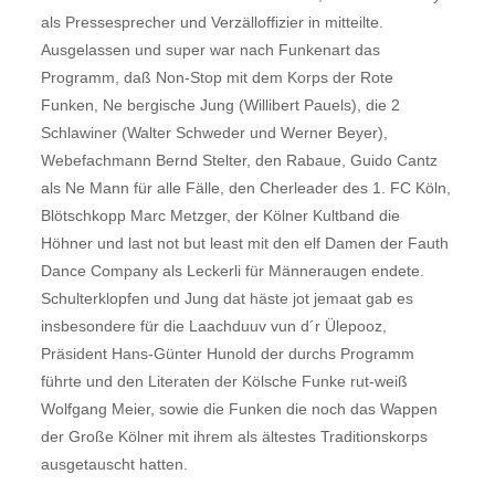
als Pressesprecher und Verzälloffizier in mitteilte.
Ausgelassen und super war nach Funkenart das
Programm, daß Non-Stop mit dem Korps der Rote
Funken, Ne bergische Jung (Willibert Pauels), die 2
Schlawiner (Walter Schweder und Werner Beyer),
Webefachmann Bernd Stelter, den Rabaue, Guido Cantz
als Ne Mann für alle Fälle, den Cherleader des 1. FC Köln,
Blötschkopp Marc Metzger, der Kölner Kultband die
Höhner und last not but least mit den elf Damen der Fauth
Dance Company als Leckerli für Männeraugen endete.
Schulterklopfen und Jung dat häste jot jemaat gab es
insbesondere für die Laachduuv vun d´r Ülepooz,
Präsident Hans-Günter Hunold der durchs Programm
führte und den Literaten der Kölsche Funke rut-weiß
Wolfgang Meier, sowie die Funken die noch das Wappen
der Große Kölner mit ihrem als ältestes Traditionskorps
ausgetauscht hatten.