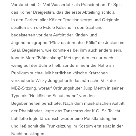
Vorstand mit Dr. Veit Wasserfuhr als Präsident an d´r Spitz´
das Kölner Dreigestirn, das die erste Abteilung schloß.
In den Farben aller Kölner Traditionskorps und Originale
spielten sich die Fidele Kölsche in den Saal und
begeisterten vor dem Auftritt der Kinder- und
Jugendtanzgruppe "Pänz us dem ahle Kölle" die Jecken im
Saal. Begeistern, wie könnte es bei ihm auch anders sein,
konnte Marc "Blötschkopp" Metzger, den es nur noch
wenig auf der Bühne hielt, sondern mehr die Nähe im
Publikum suchte. Mit herrlichen kölsche Krätzchen
verzauberte Wicky Junggeburth das närrische Volk der
MBZ-Sitzung, worauf Ordnungshüter Jupp Menth in seiner
Type als "Ne kölsche Schutzmann" von den
Begebenheiten berichtete. Nach dem musikalischen Auftritt
der Rheinländer, legte das Tanzcorps der K.G. Sr. Tollität
Luftflotte legte tänzerisch wieder eine Punktlandung hin
und ließ somit die Prunksitzung im Kostüm erst spät in der
Nacht ausklingen.