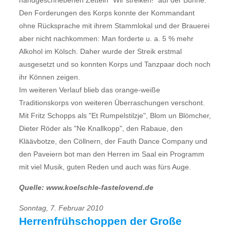
handgeschriebenen Zetteln "Wir streiken!" auf der Bühne.
Den Forderungen des Korps konnte der Kommandant
ohne Rücksprache mit ihrem Stammlokal und der Brauerei
aber nicht nachkommen: Man forderte u. a. 5 % mehr
Alkohol im Kölsch. Daher wurde der Streik erstmal
ausgesetzt und so konnten Korps und Tanzpaar doch noch
ihr Können zeigen.
Im weiteren Verlauf blieb das orange-weiße
Traditionskorps von weiteren Überraschungen verschont.
Mit Fritz Schopps als "Et Rumpelstilzje", Blom un Blömcher,
Dieter Röder als "Ne Knallkopp", den Rabaue, den
Kläävbotze, den Cöllnern, der Fauth Dance Company und
den Paveiern bot man den Herren im Saal ein Programm
mit viel Musik, guten Reden und auch was fürs Auge.
Quelle: www.koelschle-fastelovend.de
Sonntag, 7. Februar 2010
Herrenfrühschoppen der Große