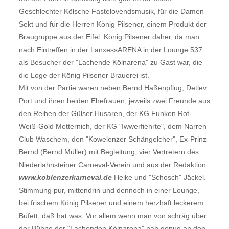
Geschlechter Kölsche Fastelovendsmusik, für die Damen
Sekt und für die Herren König Pilsener, einem Produkt der
Braugruppe aus der Eifel. König Pilsener daher, da man
nach Eintreffen in der LanxessARENA in der Lounge 537
als Besucher der "Lachende Kölnarena" zu Gast war, die
die Loge der König Pilsener Brauerei ist.
Mit von der Partie waren neben Bernd Haßenpflug, Detlev
Port und ihren beiden Ehefrauen, jeweils zwei Freunde aus
den Reihen der Gülser Husaren, der KG Funken Rot-
Weiß-Gold Metternich, der KG "Iwwerfiehrte", dem Narren
Club Waschem, den "Kowelenzer Schängelcher", Ex-Prinz
Bernd (Bernd Müller) mit Begleitung, vier Vertretern des
Niederlahnsteiner Carneval-Verein und aus der Redaktion
www.koblenzerkarneval.de
Heike und "Schosch" Jäckel.
Stimmung pur, mittendrin und dennoch in einer Lounge,
bei frischem König Pilsener und einem herzhaft leckerem
Büfett, daß hat was. Vor allem wenn man von schräg über
der Bühne der "Lachenden Kölnarena" nah genug an den