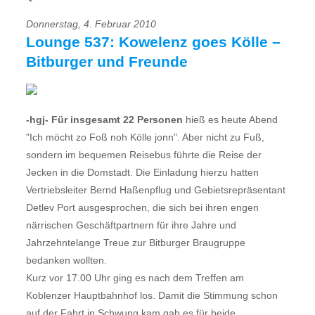
Donnerstag, 4. Februar 2010
Lounge 537: Kowelenz goes Kölle –
Bitburger und Freunde
-hgj- Für insgesamt 22 Personen
hieß es heute Abend
"Ich möcht zo Foß noh Kölle jonn". Aber nicht zu Fuß,
sondern im bequemen Reisebus führte die Reise der
Jecken in die Domstadt. Die Einladung hierzu hatten
Vertriebsleiter Bernd Haßenpflug und Gebietsrepräsentant
Detlev Port ausgesprochen, die sich bei ihren engen
närrischen Geschäftpartnern für ihre Jahre und
Jahrzehntelange Treue zur Bitburger Braugruppe
bedanken wollten.
Kurz vor 17.00 Uhr ging es nach dem Treffen am
Koblenzer Hauptbahnhof los. Damit die Stimmung schon
auf der Fahrt in Schwung kam gab es für beide