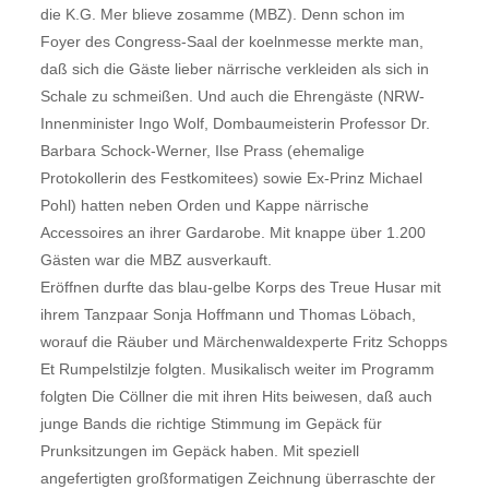
die K.G. Mer blieve zosamme (MBZ). Denn schon im
Foyer des Congress-Saal der koelnmesse merkte man,
daß sich die Gäste lieber närrische verkleiden als sich in
Schale zu schmeißen. Und auch die Ehrengäste (NRW-
Innenminister Ingo Wolf, Dombaumeisterin Professor Dr.
Barbara Schock-Werner, Ilse Prass (ehemalige
Protokollerin des Festkomitees) sowie Ex-Prinz Michael
Pohl) hatten neben Orden und Kappe närrische
Accessoires an ihrer Gardarobe. Mit knappe über 1.200
Gästen war die MBZ ausverkauft.
Eröffnen durfte das blau-gelbe Korps des Treue Husar mit
ihrem Tanzpaar Sonja Hoffmann und Thomas Löbach,
worauf die Räuber und Märchenwaldexperte Fritz Schopps
Et Rumpelstilzje folgten. Musikalisch weiter im Programm
folgten Die Cöllner die mit ihren Hits beiwesen, daß auch
junge Bands die richtige Stimmung im Gepäck für
Prunksitzungen im Gepäck haben. Mit speziell
angefertigten großformatigen Zeichnung überraschte der