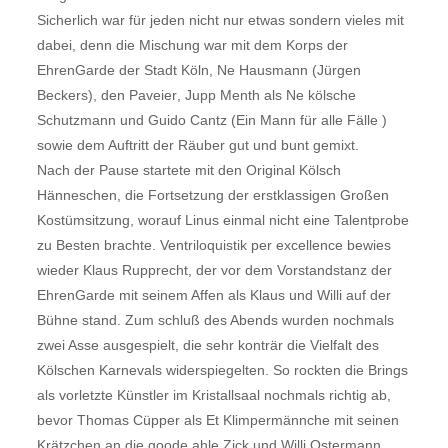
Sicherlich war für jeden nicht nur etwas sondern vieles mit
dabei, denn die Mischung war mit dem Korps der
EhrenGarde der Stadt Köln, Ne Hausmann (Jürgen
Beckers), den Paveier, Jupp Menth als Ne kölsche
Schutzmann und Guido Cantz (Ein Mann für alle Fälle )
sowie dem Auftritt der Räuber gut und bunt gemixt.
Nach der Pause startete mit den Original Kölsch
Hänneschen, die Fortsetzung der erstklassigen Großen
Kostümsitzung, worauf Linus einmal nicht eine Talentprobe
zu Besten brachte. Ventriloquistik per excellence bewies
wieder Klaus Rupprecht, der vor dem Vorstandstanz der
EhrenGarde mit seinem Affen als Klaus und Willi auf der
Bühne stand. Zum schluß des Abends wurden nochmals
zwei Asse ausgespielt, die sehr konträr die Vielfalt des
Kölschen Karnevals widerspiegelten. So rockten die Brings
als vorletzte Künstler im Kristallsaal nochmals richtig ab,
bevor Thomas Cüpper als Et Klimpermännche mit seinen
Krätzchen an die goode ahle Zick und Willi Ostermann