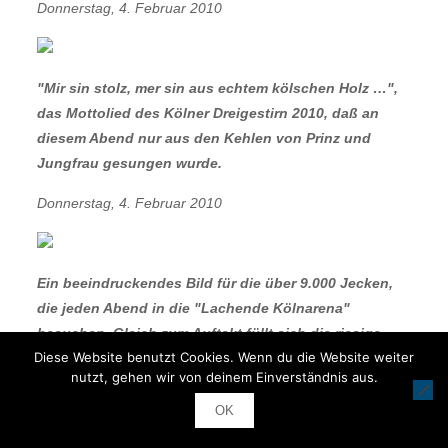
Donnerstag, 4. Februar 2010
"Mir sin stolz, mer sin aus echtem kölschen Holz …",
das Mottolied des Kölner Dreigestirn 2010, daß an
diesem Abend nur aus den Kehlen von Prinz und
Jungfrau gesungen wurde.
Donnerstag, 4. Februar 2010
Ein beeindruckendes Bild für die über 9.000 Jecken,
die jeden Abend in die "Lachende Kölnarena"
besuchen. Gleich zum Auftakt füllt sich die riesige
Diese Website benutzt Cookies. Wenn du die Website weiter
Bühne mit mehr als 200 Aktiven aus den Kölner
nutzt, gehen wir von deinem Einverständnis aus.
Karnevalsgesellschaften.
OK
Donnerstag, 4. Februar 2010