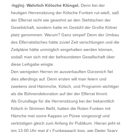
-hgj/nj- Wahrlich Kölsche Klüngel.
Denn bei der
heutigen Herrensitzung der Kölsche Funken rut-wieß, saß
der Elferrat nicht wie gewohnt an den Stehtischen der
Geselslchaft, sondern hatte im Gestühl der Große Kölner
platz genommen. Warum? Ganz simpel! Denn der Umbau
des Elferratstisches hätte zuviel Zeit verschlungen und die
Zeitpläne hätte unmöglich eingehalten werden können,
sodaß man sich mit der befreundeten Gesellschaft über
diese Leihgabe einigte.
Den wenigsten Herren im ausverkauften Gürzenich fiel
dies allerdings auf. Denn ersten will man feiern und
zweitens sind Hämmche, Kölsch, und Programm wichtiger
als die Bühnendekoration auf der der Elferrat thront.
Als Grundlage für die Herrensitzung bei der bekanntlich
Kölsch in Strömen fließt, hatten die Roten Funken mit
Hämche met soore Kappes un Püree vorgesorgt und
verköstigen gleich zum Anfang ihr Publikum. Hieran jeiht et
öm 13.00 Uhr met d´r Funkewaach loss, wie Dieter Szary