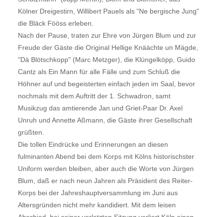
Kölner Dreigestirn, Willibert Pauels als "Ne bergische Jung"
die Bläck Fööss erleben.
Nach der Pause, traten zur Ehre von Jürgen Blum und zur
Freude der Gäste die Original Hellige Knäächte un Mägde,
"Dä Blötschkopp" (Marc Metzger), die Klüngelköpp, Guido
Cantz als Ein Mann für alle Fälle und zum Schluß die
Höhner auf und begeisterten einfach jeden im Saal, bevor
nochmals mit dem Auftritt der 1. Schwadron, samt
Musikzug das amtierende Jan und Griet-Paar Dr. Axel
Unruh und Annette Aßmann, die Gäste ihrer Gesellschaft
grüßten.
Die tollen Eindrücke und Erinnerungen an diesen
fulminanten Abend bei dem Korps mit Kölns historischster
Uniform werden bleiben, aber auch die Worte von Jürgen
Blum, daß er nach neun Jahren als Präsident des Reiter-
Korps bei der Jahreshauptversammlung im Juni aus
Altersgründen nicht mehr kandidiert. Mit dem leisen