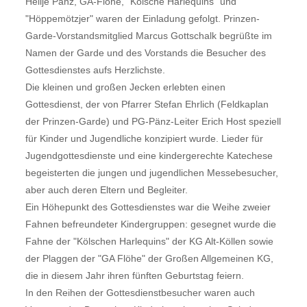
Helije Pänz, GA-Flöhe, "Kölsche Harlequins" und
"Höppemötzjer" waren der Einladung gefolgt. Prinzen-
Garde-Vorstandsmitglied Marcus Gottschalk begrüßte im
Namen der Garde und des Vorstands die Besucher des
Gottesdienstes aufs Herzlichste.
Die kleinen und großen Jecken erlebten einen
Gottesdienst, der von Pfarrer Stefan Ehrlich (Feldkaplan
der Prinzen-Garde) und PG-Pänz-Leiter Erich Host speziell
für Kinder und Jugendliche konzipiert wurde. Lieder für
Jugendgottesdienste und eine kindergerechte Katechese
begeisterten die jungen und jugendlichen Messebesucher,
aber auch deren Eltern und Begleiter.
Ein Höhepunkt des Gottesdienstes war die Weihe zweier
Fahnen befreundeter Kindergruppen: gesegnet wurde die
Fahne der "Kölschen Harlequins" der KG Alt-Köllen sowie
der Plaggen der "GA Flöhe" der Großen Allgemeinen KG,
die in diesem Jahr ihren fünften Geburtstag feiern.
In den Reihen der Gottesdienstbesucher waren auch