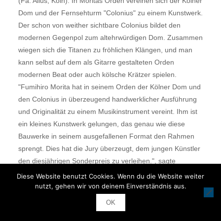
(Fa. Alius, Köln). In Moritas Orden vereinen sich der Kölner
Dom und der Fernsehturm "Colonius" zu einem Kunstwerk.
Der schon von weither sichtbare Colonius bildet den
modernen Gegenpol zum altehrwürdigen Dom. Zusammen
wiegen sich die Titanen zu fröhlichen Klängen, und man
kann selbst auf dem als Gitarre gestalteten Orden
modernen Beat oder auch kölsche Krätzer spielen.
"Fumihiro Morita hat in seinem Orden der Kölner Dom und
den Colonius in überzeugend handwerklicher Ausführung
und Originalität zu einem Musikinstrument vereint. Ihm ist
ein kleines Kunstwerk gelungen, das genau wie diese
Bauwerke in seinem ausgefallenen Format den Rahmen
sprengt. Dies hat die Jury überzeugt, dem jungen Künstler
den diesjährigen Sonderpreis zu verleihen.", sagte
Alexander Wüerst bei der Preisverleihung.
Diese Website benutzt Cookies. Wenn du die Website weiter
Anschließend lobte Wüerst das Engagement und Können
nutzt, gehen wir von deinem Einverständnis aus.
aller Nachwuchsgoldschmiede und überreichte Frank
OK
Wallraf stellvertretend für die Wettbewerbsteilnehmer eine