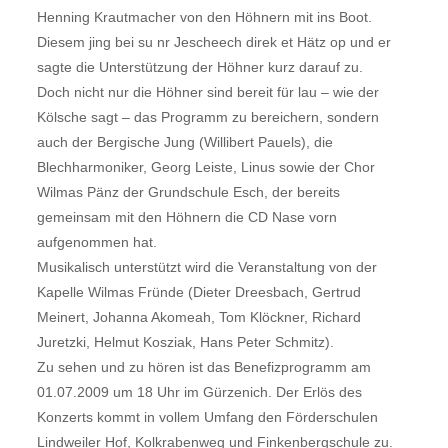
Henning Krautmacher von den Höhnern mit ins Boot.
Diesem jing bei su nr Jescheech direk et Hätz op und er
sagte die Unterstützung der Höhner kurz darauf zu.
Doch nicht nur die Höhner sind bereit für lau – wie der
Kölsche sagt – das Programm zu bereichern, sondern
auch der Bergische Jung (Willibert Pauels), die
Blechharmoniker, Georg Leiste, Linus sowie der Chor
Wilmas Pänz der Grundschule Esch, der bereits
gemeinsam mit den Höhnern die CD Nase vorn
aufgenommen hat.
Musikalisch unterstützt wird die Veranstaltung von der
Kapelle Wilmas Fründe (Dieter Dreesbach, Gertrud
Meinert, Johanna Akomeah, Tom Klöckner, Richard
Juretzki, Helmut Kosziak, Hans Peter Schmitz).
Zu sehen und zu hören ist das Benefizprogramm am
01.07.2009 um 18 Uhr im Gürzenich. Der Erlös des
Konzerts kommt in vollem Umfang den Förderschulen
Lindweiler Hof, Kolkrabenweg und Finkenbergschule zu.