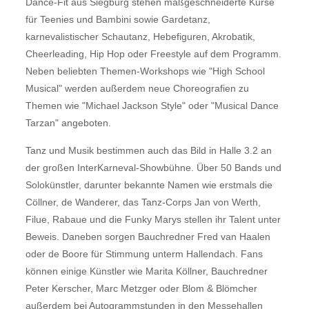
Dance-Fit aus Siegburg stehen maßgeschneiderte Kurse
für Teenies und Bambini sowie Gardetanz,
karnevalistischer Schautanz, Hebefiguren, Akrobatik,
Cheerleading, Hip Hop oder Freestyle auf dem Programm.
Neben beliebten Themen-Workshops wie "High School
Musical" werden außerdem neue Choreografien zu
Themen wie "Michael Jackson Style" oder "Musical Dance
Tarzan" angeboten.
Tanz und Musik bestimmen auch das Bild in Halle 3.2 an
der großen InterKarneval-Showbühne. Über 50 Bands und
Solokünstler, darunter bekannte Namen wie erstmals die
Cöllner, de Wanderer, das Tanz-Corps Jan von Werth,
Filue, Rabaue und die Funky Marys stellen ihr Talent unter
Beweis. Daneben sorgen Bauchredner Fred van Haalen
oder de Boore für Stimmung unterm Hallendach. Fans
können einige Künstler wie Marita Köllner, Bauchredner
Peter Kerscher, Marc Metzger oder Blom & Blömcher
außerdem bei Autogrammstunden in den Messehallen