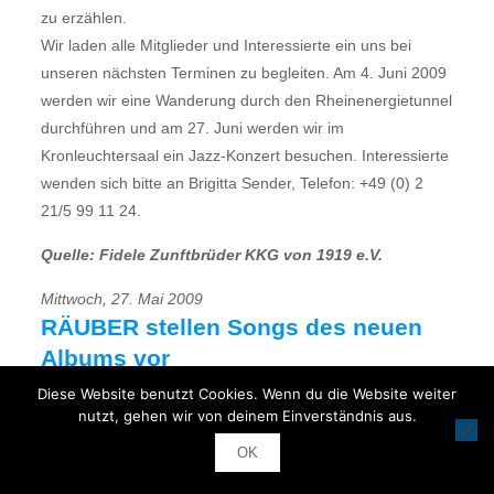
zu erzählen.
Wir laden alle Mitglieder und Interessierte ein uns bei
unseren nächsten Terminen zu begleiten. Am 4. Juni 2009
werden wir eine Wanderung durch den Rheinenergietunnel
durchführen und am 27. Juni werden wir im
Kronleuchtersaal ein Jazz-Konzert besuchen. Interessierte
wenden sich bitte an Brigitta Sender, Telefon: +49 (0) 2
21/5 99 11 24.
Quelle: Fidele Zunftbrüder KKG von 1919 e.V.
Mittwoch, 27. Mai 2009
RÄUBER stellen Songs des neuen
Albums vor
Diese Website benutzt Cookies. Wenn du die Website weiter
Getreu nach dem Motto Nichts ist so alt wie der Erfolg von
nutzt, gehen wir von deinem Einverständnis aus.
gestern sind die Räuber mit ganz frischen Songs auf
OK
Konzerten unterwegs. Das aktuelle Programm ist eine
Mischung aus Songs des noch unveröffentlichten Albums