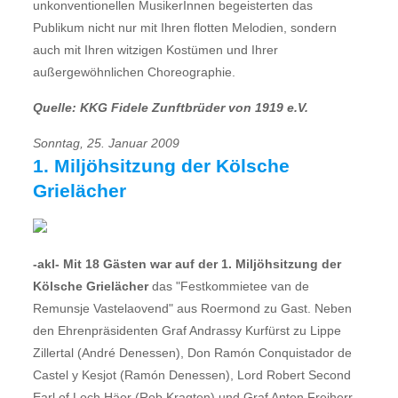
unkonventionellen MusikerInnen begeisterten das
Publikum nicht nur mit Ihren flotten Melodien, sondern
auch mit Ihren witzigen Kostümen und Ihrer
außergewöhnlichen Choreographie.
Quelle: KKG Fidele Zunftbrüder von 1919 e.V.
Sonntag, 25. Januar 2009
1. Miljöhsitzung der Kölsche
Grielächer
-akl- Mit 18 Gästen war auf der 1. Miljöhsitzung der
Kölsche Grielächer
das "Festkommietee van de
Remunsje Vastelaovend" aus Roermond zu Gast. Neben
den Ehrenpräsidenten Graf Andrassy Kurfürst zu Lippe
Zillertal (André Denessen), Don Ramón Conquistador de
Castel y Kesjot (Ramón Denessen), Lord Robert Second
Earl of Loch Häor (Rob Kragten) und Graf Anton Freiherr