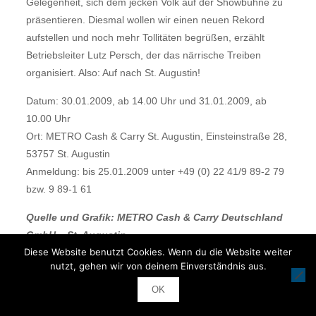
Gelegenheit, sich dem jecken Volk auf der Showbühne zu
präsentieren. Diesmal wollen wir einen neuen Rekord
aufstellen und noch mehr Tollitäten begrüßen, erzählt
Betriebsleiter Lutz Persch, der das närrische Treiben
organisiert. Also: Auf nach St. Augustin!
Datum: 30.01.2009, ab 14.00 Uhr und 31.01.2009, ab
10.00 Uhr
Ort: METRO Cash & Carry St. Augustin, Einsteinstraße 28,
53757 St. Augustin
Anmeldung: bis 25.01.2009 unter +49 (0) 22 41/9 89-2 79
bzw. 9 89-1 61
Quelle und Grafik: METRO Cash & Carry Deutschland
GmbH – St. Augustin
Diese Website benutzt Cookies. Wenn du die Website weiter
Donnerstag, 22. Januar 2009
nutzt, gehen wir von deinem Einverständnis aus.
ZDF-Mädchensitzung 2009
OK