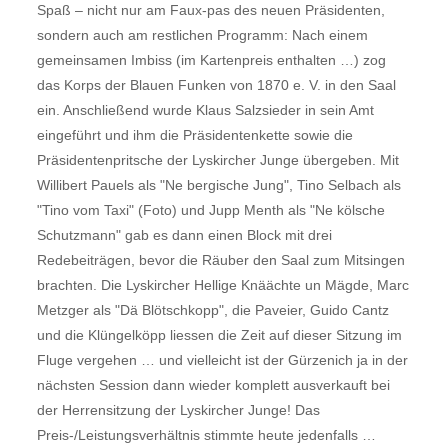
Spaß – nicht nur am Faux-pas des neuen Präsidenten,
sondern auch am restlichen Programm: Nach einem
gemeinsamen Imbiss (im Kartenpreis enthalten …) zog
das Korps der Blauen Funken von 1870 e. V. in den Saal
ein. Anschließend wurde Klaus Salzsieder in sein Amt
eingeführt und ihm die Präsidentenkette sowie die
Präsidentenpritsche der Lyskircher Junge übergeben. Mit
Willibert Pauels als "Ne bergische Jung", Tino Selbach als
"Tino vom Taxi" (Foto) und Jupp Menth als "Ne kölsche
Schutzmann" gab es dann einen Block mit drei
Redebeiträgen, bevor die Räuber den Saal zum Mitsingen
brachten. Die Lyskircher Hellige Knäächte un Mägde, Marc
Metzger als "Dä Blötschkopp", die Paveier, Guido Cantz
und die Klüngelköpp liessen die Zeit auf dieser Sitzung im
Fluge vergehen … und vielleicht ist der Gürzenich ja in der
nächsten Session dann wieder komplett ausverkauft bei
der Herrensitzung der Lyskircher Junge! Das
Preis-/Leistungsverhältnis stimmte heute jedenfalls …