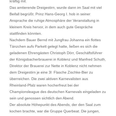
kräftig mit.
Das amtierende Dreigestirn, wurde dann im Saal mit viel
Beifall begrüßt. Prinz Hans-Georg I. hob in seiner
Ansprache die ruhige Atmosphäre der Veranstaltung in
kleinem Kreis hervor, in dem auch gute Gespräche
stattfinden könnten.
Nachdem Bauer Bernd mit Jungfrau Johanna ein flottes
Tänzchen aufs Parkett gelegt hatte, ließen es sich die
geladenen Ehrengästen Christoph Dörr, Geschäftsführer
der Königsbacherbrauerei in Koblenz und Manfred Schuth,
Direktor der Brauerei zur Nette in Koblenz nicht nehmen
dem Dreigestirn je eine 3l  Flasche Zischke-Bier zu
überreichen. Die zwei aktiven Karnevalisten aus
Rheinland-Pfalz waren hocherfreut bei der
Championsleague des deutschen Karnevals eingeladen zu
sein und genossen sichtlich den Abend.
Der absolute Höhepunkt des Abends, der den Saal zum
kochen brachte, war die Gruppe Querbeat. Die jungen,