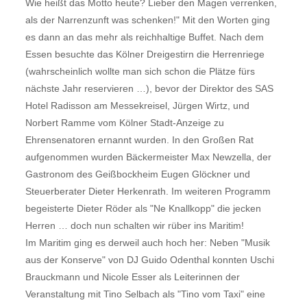
Wie heißt das Motto heute? Lieber den Magen verrenken,
als der Narrenzunft was schenken!" Mit den Worten ging
es dann an das mehr als reichhaltige Buffet. Nach dem
Essen besuchte das Kölner Dreigestirn die Herrenriege
(wahrscheinlich wollte man sich schon die Plätze fürs
nächste Jahr reservieren …), bevor der Direktor des SAS
Hotel Radisson am Messekreisel, Jürgen Wirtz, und
Norbert Ramme vom Kölner Stadt-Anzeige zu
Ehrensenatoren ernannt wurden. In den Großen Rat
aufgenommen wurden Bäckermeister Max Newzella, der
Gastronom des Geißbockheim Eugen Glöckner und
Steuerberater Dieter Herkenrath. Im weiteren Programm
begeisterte Dieter Röder als "Ne Knallkopp" die jecken
Herren … doch nun schalten wir rüber ins Maritim!
Im Maritim ging es derweil auch hoch her: Neben "Musik
aus der Konserve" von DJ Guido Odenthal konnten Uschi
Brauckmann und Nicole Esser als Leiterinnen der
Veranstaltung mit Tino Selbach als "Tino vom Taxi" eine