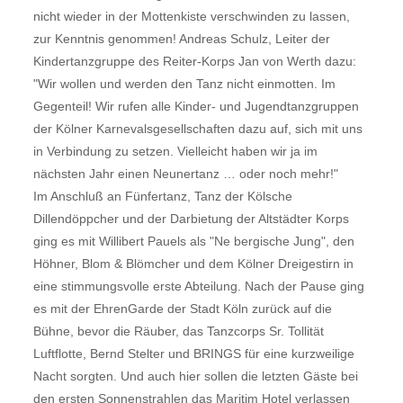
nicht wieder in der Mottenkiste verschwinden zu lassen,
zur Kenntnis genommen! Andreas Schulz, Leiter der
Kindertanzgruppe des Reiter-Korps Jan von Werth dazu:
"Wir wollen und werden den Tanz nicht einmotten. Im
Gegenteil! Wir rufen alle Kinder- und Jugendtanzgruppen
der Kölner Karnevalsgesellschaften dazu auf, sich mit uns
in Verbindung zu setzen. Vielleicht haben wir ja im
nächsten Jahr einen Neunertanz … oder noch mehr!"
Im Anschluß an Fünfertanz, Tanz der Kölsche
Dillendöppcher und der Darbietung der Altstädter Korps
ging es mit Willibert Pauels als "Ne bergische Jung", den
Höhner, Blom & Blömcher und dem Kölner Dreigestirn in
eine stimmungsvolle erste Abteilung. Nach der Pause ging
es mit der EhrenGarde der Stadt Köln zurück auf die
Bühne, bevor die Räuber, das Tanzcorps Sr. Tollität
Luftflotte, Bernd Stelter und BRINGS für eine kurzweilige
Nacht sorgten. Und auch hier sollen die letzten Gäste bei
den ersten Sonnenstrahlen das Maritim Hotel verlassen