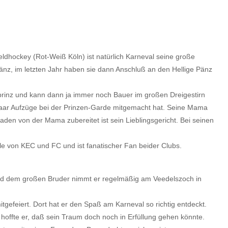
ldhockey (Rot-Weiß Köln) ist natürlich Karneval seine große
Pänz, im letzten Jahr haben sie dann Anschluß an den Hellige Pänz
erprinz und kann dann ja immer noch Bauer im großen Dreigestirn
paar Aufzüge bei der Prinzen-Garde mitgemacht hat. Seine Mama
laden von der Mama zubereitet ist sein Lieblingsgericht. Bei seinen
ele von KEC und FC und ist fanatischer Fan beider Clubs.
n und dem großen Bruder nimmt er regelmäßig am Veedelszoch in
itgefeiert. Dort hat er den Spaß am Karneval so richtig entdeckt.
 hoffte er, daß sein Traum doch noch in Erfüllung gehen könnte.