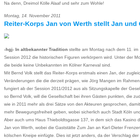
Na denn, Dreimol Kölle Alaaf und sehr zum Wohle!
Montag, 14. November 2011
Reiter-Korps Jan von Werth stellt Jan und
-hgj- In altbekannter Tradition
stellte am Montag nach dem 11. im 1
Session 2012 die historischen Figuren verkörpern wird. Unter der Mo
die beide keine Unbekannten im Kölner Karneval sind.
Mit Bernd Volk stellt das Reiter-Korps erstmals einen Jan, der zug
Veränderungen die die derzeit prägen, wie Jörg Mangen im Rahmen de
fungiert ab der Session 2011/2012 aus als Sitzungskapelle der Ges
so Bernd Volk, will die Gesellschaft bei ihren Gästen punkten, die 
wie in 2011 mehr als drei Sätze von den Akteuren gesprochen, damit
mehr Bewegungsfreiheit geben, wobei sicherlich auch Stadt Köln un
Aber auch ums Haus Thieboldtsgasse 137, in dem sich das Kasino d
Jan von Werth, wobei die Gaststätte Zum Jan an Karl-Dieter Frenze
kölschen Kneipe einfügte. Dies ist jetzt anders, da der Verschlag