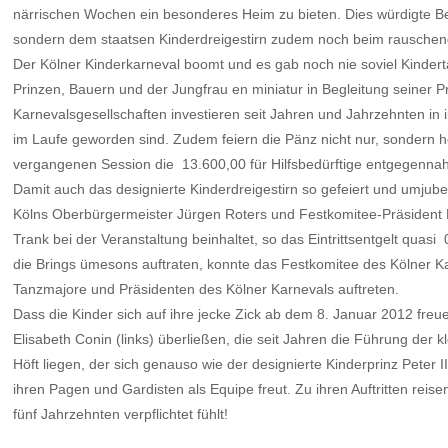
närrischen Wochen ein besonderes Heim zu bieten. Dies würdigte Bern
sondern dem staatsen Kinderdreigestirn zudem noch beim rauschen
Der Kölner Kinderkarneval boomt und es gab noch nie soviel Kinderta
Prinzen, Bauern und der Jungfrau en miniatur in Begleitung seiner
Karnevalsgesellschaften investieren seit Jahren und Jahrzehnten in
im Laufe geworden sind. Zudem feiern die Pänz nicht nur, sondern 
vergangenen Session die  13.600,00 für Hilfsbedürftige entgegen
Damit auch das designierte Kinderdreigestirn so gefeiert und umjub
Kölns Oberbürgermeister Jürgen Roters und Festkomitee-Präsident Marku
Trank bei der Veranstaltung beinhaltet, so das Eintrittsentgelt quas
die Brings ümesons auftraten, konnte das Festkomitee des Kölner Ka
Tanzmajore und Präsidenten des Kölner Karnevals auftreten.
Dass die Kinder sich auf ihre jecke Zick ab dem 8. Januar 2012 fr
Elisabeth Conin (links) überließen, die seit Jahren die Führung der kl
Höft liegen, der sich genauso wie der designierte Kinderprinz Peter 
ihren Pagen und Gardisten als Equipe freut. Zu ihren Auftritten reis
fünf Jahrzehnten verpflichtet fühlt!