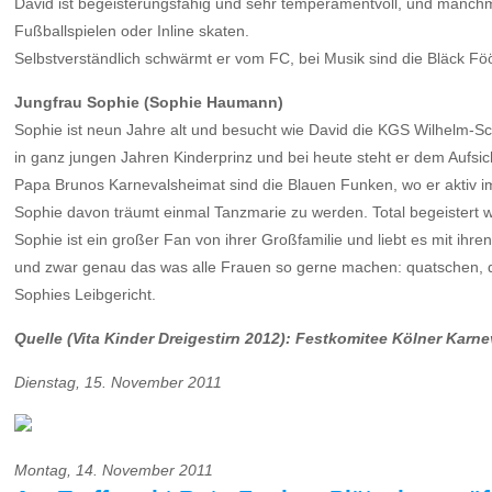
David ist begeisterungsfähig und sehr temperamentvoll, und manch
Fußballspielen oder Inline skaten.
Selbstverständlich schwärmt er vom FC, bei Musik sind die Bläck Föös
Jungfrau Sophie (Sophie Haumann)
Sophie ist neun Jahre alt und besucht wie David die KGS Wilhelm-Sc
in ganz jungen Jahren Kinderprinz und bei heute steht er dem Aufsi
Papa Brunos Karnevalsheimat sind die Blauen Funken, wo er aktiv im 
Sophie davon träumt einmal Tanzmarie zu werden. Total begeistert wa
Sophie ist ein großer Fan von ihrer Großfamilie und liebt es mit ih
und zwar genau das was alle Frauen so gerne machen: quatschen, dic
Sophies Leibgericht.
Quelle (Vita Kinder Dreigestirn 2012): Festkomitee Kölner Karne
Dienstag, 15. November 2011
Montag, 14. November 2011