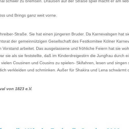
mal schwer zu bremsen. Draußen auf der Straße spiel macht er am lie
s und Brings ganz weit vorne.
hreiber-Straße. Sie hat einen jüngeren Bruder. Da Karnevalsgen hat s
chtsrat der gemeinnützigen Gesellschaft des Festkomitee Kölner Karnev
Vorstand arbeitet. Das ausgelassene und fröhliche Feiern hat sie wohl
r sie als sie feststellte, daß im Kinderdreigestirn die Jungfrau durch 
ren vielen Cousinen und Cousins zu spielen- Skifahren, lesen und singen 
h verkleiden und schminken. Außer für Shakira und Lena schwärmt die no
val von 1823 e.V.