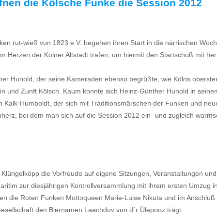
fnen die Kölsche Funke die Session 2012
en rut-wieß vun 1823 e.V. begehen ihren Start in die närrischen Woche
m Herzen der Kölner Altstadt trafen, um hiermit den Startschuß mit h
 Hunold, der seine Kameraden ebenso begrüßte, wie Kölns obersten B
hein und Zunft Kölsch. Kaum konnte sich Heinz-Günther Hunold in seine
 Kalk-Humboldt, der sich mit Traditionsmärschen der Funken und neue
kenherz, bei dem man sich auf die Session 2012 ein- und zugleich warm
Klüngelköpp die Vorfreude auf eigene Sitzungen, Veranstaltungen und
itim zur diesjährigen Kontrollversammlung mit ihrem ersten Umzug in 
ßten die Roten Funken Mottoqueen Marie-Luise Nikuta und im Anschluß
sellschaft den Biernamen Laachduv vun d´r Ülepooz trägt.