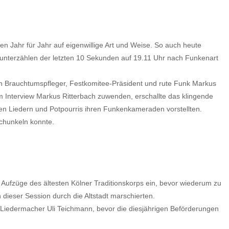
n Jahr für Jahr auf eigenwillige Art und Weise. So auch heute
erunterzählen der letzten 10 Sekunden auf 19.11 Uhr nach Funkenart
rauchtumspfleger, Festkomitee-Präsident und rute Funk Markus
m Interview Markus Ritterbach zuwenden, erschallte das klingende
n Liedern und Potpourris ihren Funkenkameraden vorstellten.
schunkeln konnte.
 Aufzüge des ältesten Kölner Traditionskorps ein, bevor wiederum zu
dieser Session durch die Altstadt marschierten.
 Liedermacher Uli Teichmann, bevor die diesjährigen Beförderungen