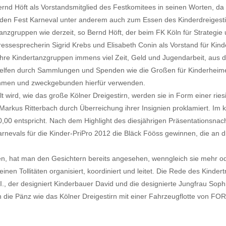
d Höft als Vorstandsmitglied des Festkomitees in seinen Worten, da das
den Fest Karneval unter anderem auch zum Essen des Kinderdreigestir
nzgruppen wie derzeit, so Bernd Höft, der beim FK Köln für Strategie u
 Pressesprecherin Sigrid Krebs und Elisabeth Conin als Vorstand für K
 ihre Kindertanzgruppen immens viel Zeit, Geld und Jugendarbeit, aus
helfen durch Sammlungen und Spenden wie die Großen für Kinderheime, K
nahmen und zweckgebunden hierfür verwenden.
elt wird, wie das große Kölner Dreigestirn, werden sie in Form einer 
s Ritterbach durch Überreichung ihrer Insignien proklamiert. Im kleinen
i  0,00 entspricht. Nach dem Highlight des diesjährigen Präsentationsn
rnevals für die Kinder-PriPro 2012 die Bläck Fööss gewinnen, die an 
euen, hat man den Gesichtern bereits angesehen, wenngleich sie mehr o
einen Tollitäten organisiert, koordiniert und leitet. Die Rede des Kinde
III., der designiert Kinderbauer David und die designierte Jungfrau So
en die Pänz wie das Kölner Dreigestirn mit einer Fahrzeugflotte von 