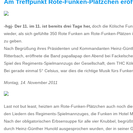
Am Treffpunkt Rote-Funken-Plätzchen eröf
-hgj- Der 11. im 11. ist bereits drei Tage her,
doch die Kölsche Funk
wieder, als sich gefühlte 350 Rote Funken am Rote-Funken-Plätzen i
zu geben.
Nach Begrüßung ihres Präsidenten und Kommandanten Heinz-Günther
Ritterbach, eröffnete die Band papallapap den Abend bei Fackelsc
Spiel des Regiments-Spielmannzugs der Gesellschaft, dem THC Köln
Bei gerade einmal 5° Celsius, war dies die richtige Musik fürs Fun
Montag, 14. November 2011
Last not but least, heizten am Rote-Funken-Plätzchen auch noch die 
den Liedern des Regiments-Spielmannzuges, die Funken im Hotel Mar
Nach der obligatorischen Erbsensuppe für alle vier Knubbel, begrü
durch Heinz-Günther Hunold ausgesprochen wurden, der in seiner Ge