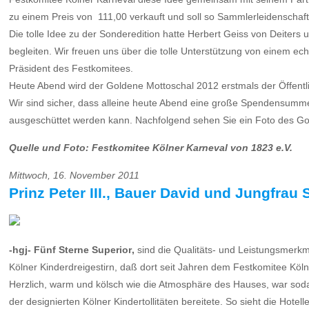
zu einem Preis von  111,00 verkauft und soll so Sammlerleidenschaf
Die tolle Idee zu der Sonderedition hatte Herbert Geiss von Deiters 
begleiten. Wir freuen uns über die tolle Unterstützung von einem echt
Präsident des Festkomitees.
Heute Abend wird der Goldene Mottoschal 2012 erstmals der Öffentli
Wir sind sicher, dass alleine heute Abend eine große Spendensumm
ausgeschüttet werden kann. Nachfolgend sehen Sie ein Foto des G
Quelle und Foto: Festkomitee Kölner Karneval von 1823 e.V.
Mittwoch, 16. November 2011
Prinz Peter III., Bauer David und Jungfrau
-hgj- Fünf Sterne Superior,
sind die Qualitäts- und Leistungsmerkm
Kölner Kinderdreigestirn, daß dort seit Jahren dem Festkomitee Kölne
Herzlich, warm und kölsch wie die Atmosphäre des Hauses, war sod
der designierten Kölner Kindertollitäten bereitete. So sieht die Hot