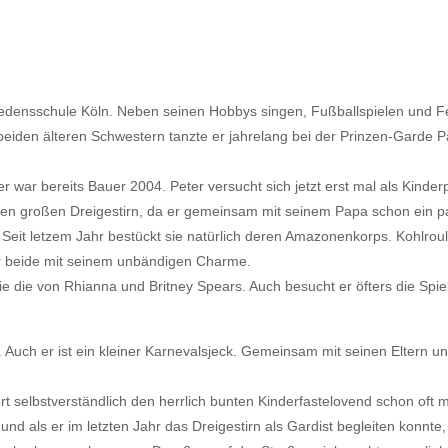
iedensschule Köln. Neben seinen Hobbys singen, Fußballspielen und Fe
 beiden älteren Schwestern tanzte er jahrelang bei der Prinzen-Garde 
r war bereits Bauer 2004. Peter versucht sich jetzt erst mal als Kind
uen großen Dreigestirn, da er gemeinsam mit seinem Papa schon ein 
. Seit letzem Jahr bestückt sie natürlich deren Amazonenkorps. Kohlrou
er beide mit seinem unbändigen Charme.
 wie die von Rhianna und Britney Spears. Auch besucht er öfters die Spi
e. Auch er ist ein kleiner Karnevalsjeck. Gemeinsam mit seinen Elter
rt selbstverständlich den herrlich bunten Kinderfastelovend schon oft m
d als er im letzten Jahr das Dreigestirn als Gardist begleiten konnte,