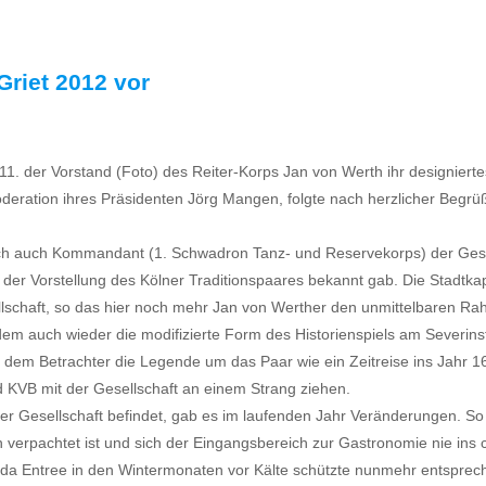
 Griet 2012 vor
1. der Vorstand (Foto) des Reiter-Korps Jan von Werth ihr designier
deration ihres Präsidenten Jörg Mangen, folgte nach herzlicher Begrüß
leich auch Kommandant (1. Schwadron Tanz- und Reservekorps) der Gesel
r Vorstellung des Kölner Traditionspaares bekannt gab. Die Stadtkape
ellschaft, so das hier noch mehr Jan von Werther den unmittelbaren Ra
zudem auch wieder die modifizierte Form des Historienspiels am Severi
 dem Betrachter die Legende um das Paar wie ein Zeitreise ins Jahr 16
d KVB mit der Gesellschaft an einem Strang ziehen.
er Gesellschaft befindet, gab es im laufenden Jahr Veränderungen. S
n verpachtet ist und sich der Eingangsbereich zur Gastronomie nie ins c
 der da Entree in den Wintermonaten vor Kälte schützte nunmehr entspr