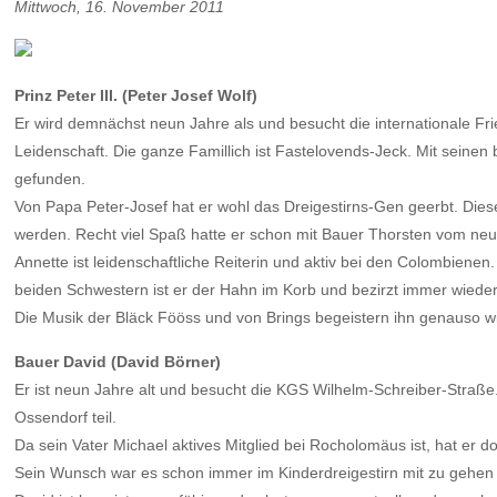
Mittwoch, 16. November 2011
Prinz Peter III. (Peter Josef Wolf)
Er wird demnächst neun Jahre als und besucht die internationale Fr
Leidenschaft. Die ganze Famillich ist Fastelovends-Jeck. Mit seinen
gefunden.
Von Papa Peter-Josef hat er wohl das Dreigestirns-Gen geerbt. Diese
werden. Recht viel Spaß hatte er schon mit Bauer Thorsten vom ne
Annette ist leidenschaftliche Reiterin und aktiv bei den Colombienen
beiden Schwestern ist er der Hahn im Korb und bezirzt immer wied
Die Musik der Bläck Fööss und von Brings begeistern ihn genauso
Bauer David (David Börner)
Er ist neun Jahre alt und besucht die KGS Wilhelm-Schreiber-Straß
Ossendorf teil.
Da sein Vater Michael aktives Mitglied bei Rocholomäus ist, hat er do
Sein Wunsch war es schon immer im Kinderdreigestirn mit zu gehen un