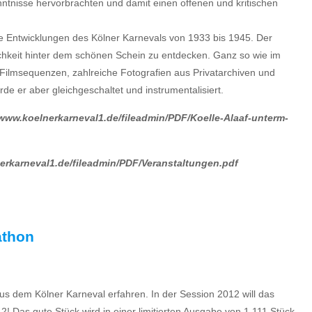
tnisse hervorbrachten und damit einen offenen und kritischen
ie Entwicklungen des Kölner Karnevals von 1933 bis 1945. Der
lichkeit hinter dem schönen Schein zu entdecken. Ganz so wie im
ilmsequenzen, zahlreiche Fotografien aus Privatarchiven und
rde er aber gleichgeschaltet und instrumentalisiert.
/www.koelnerkarneval1.de/fileadmin/PDF/Koelle-Alaaf-unterm-
erkarneval1.de/fileadmin/PDF/Veranstaltungen.pdf
athon
aus dem Kölner Karneval erfahren. In der Session 2012 will das
 Das gute Stück wird in einer limitierten Ausgabe von 1.111 Stück