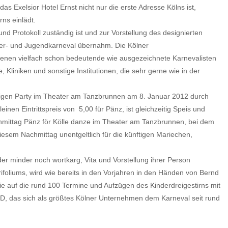
 Exelsior Hotel Ernst nicht nur die erste Adresse Kölns ist,
ns einlädt.
nd Protokoll zuständig ist und zur Vorstellung des designierten
inder- und Jugendkarneval übernahm. Die Kölner
 denen vielfach schon bedeutende wie ausgezeichnete Karnevalisten
liniken und sonstige Institutionen, die sehr gerne wie in der
riesigen Party im Theater am Tanzbrunnen am 8. Januar 2012 durch
 Eintrittspreis von  5,00 für Pänz, ist gleichzeitig Speis und
achmittag Pänz för Kölle danze im Theater am Tanzbrunnen, bei dem
diesem Nachmittag unentgeltlich für die künftigen Mariechen,
der minder noch wortkarg, Vita und Vorstellung ihrer Person
rtrifoliums, wird wie bereits in den Vorjahren in den Händen von Bernd
phie auf die rund 100 Termine und Aufzügen des Kinderdreigestirns mit
FORD, das sich als größtes Kölner Unternehmen dem Karneval seit rund