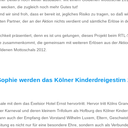
t wecken, die zugleich noch mehr Gutes tut!
und wir sind froh, dass er bereit ist, jegliches Risiko zu tragen, so da
en Partner, der an der Aktion nichts verdient und sämtliche Erlöse in de
chkeit präsentiert, denn es ist uns gelungen, dieses Projekt beim RTL
e zusammenkommt, die gemeinsam mit weiteren Erlösen aus der Aktion 
oldenen Mottoschals 2012.
 Sophie werden das Kölner Kinderdreigestirn
ale mit dem das Exelsior Hotel Ernst hervortritt. Hervor tritt Kölns
r Karneval und deren kleinem Trifolium als Hofburg des Kölner Kinderd
ann auch der Empfang den Vorstand Wilhelm Luxem, Eltern, Geschwist
elleitung es nicht nur für eine besondere Ehre, sondern auch als Verbun