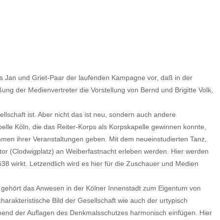
tes Jan und Griet-Paar der laufenden Kampagne vor, daß in der
ung der Medienvertreter die Vorstellung von Bernd und Brigitte Volk,
lschaft ist. Aber nicht das ist neu, sondern auch andere
lle Köln, die das Reiter-Korps als Korpskapelle gewinnen konnte,
hmen ihrer Veranstaltungen geben. Mit dem neueinstudierten Tanz,
nstor (Clodwigplatz) an Weiberfastnacht erleben werden. Hier werden
38 wirkt. Letzendlich wird es hier für die Zuschauer und Medien
o gehört das Anwesen in der Kölner Innenstadt zum Eigentum von
harakteristische Bild der Gesellschaft wie auch der urtypisch
echend der Auflagen des Denkmalsschutzes harmonisch einfügen. Hier