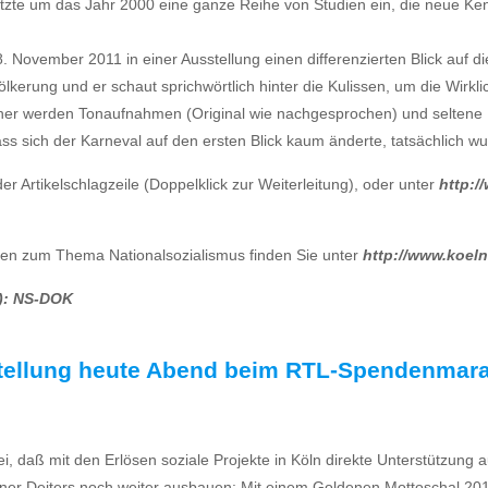
te um das Jahr 2000 eine ganze Reihe von Studien ein, die neue Kenn
 November 2011 in einer Ausstellung einen differenzierten Blick auf d
lkerung und er schaut sprichwörtlich hinter die Kulissen, um die Wirk
her werden Tonaufnahmen (Original wie nachgesprochen) und seltene F
dass sich der Karneval auf den ersten Blick kaum änderte, tatsächlich wu
er Artikelschlagzeile (Doppelklick zur Weiterleitung), oder unter
http:/
en zum Thema Nationalsozialismus finden Sie unter
http://www.koeln
o): NS-DOK
rstellung heute Abend beim RTL-Spendenmar
i, daß mit den Erlösen soziale Projekte in Köln direkte Unterstützung 
r Deiters noch weiter ausbauen: Mit einem Goldenen Mottoschal 2012!