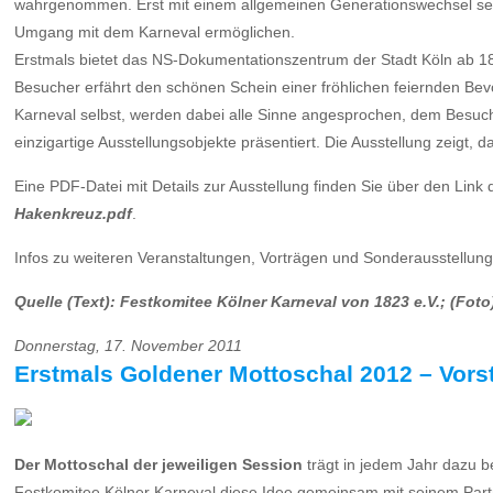
wahrgenommen. Erst mit einem allgemeinen Generationswechsel setz
Umgang mit dem Karneval ermöglichen.
Erstmals bietet das NS-Dokumentationszentrum der Stadt Köln ab 18.
Besucher erfährt den schönen Schein einer fröhlichen feiernden Bevö
Karneval selbst, werden dabei alle Sinne angesprochen, dem Besuc
einzigartige Ausstellungsobjekte präsentiert. Die Ausstellung zeigt, 
Eine PDF-Datei mit Details zur Ausstellung finden Sie über den Link d
Hakenkreuz.pdf
.
Infos zu weiteren Veranstaltungen, Vorträgen und Sonderausstellung
Quelle (Text): Festkomitee Kölner Karneval von 1823 e.V.; (Fot
Donnerstag, 17. November 2011
Erstmals Goldener Mottoschal 2012 – Vo
Der Mottoschal der jeweiligen Session
trägt in jedem Jahr dazu be
Festkomitee Kölner Karneval diese Idee gemeinsam mit seinem Partne