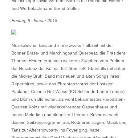
Blötschkopp sowie vor dem Start in die Pause die Höhner
und Werbefachmann Bernd Stelter.
Freitag, 8. Januar 2016
Musikalischer Einstand in die zweite Halbzeit mit der
Bonner Brass- und Marchingband Querbeat, die Präsident
Thomas Heinen erst nach weiteren Zugaben vom Podium
der Residenz der Kölner Tollitäten ließ. Ebenfalls mit dabei
die Mickey Brühl Band mit neuen und alten Songs ihres
Repertoires, sowie das Ehrentanzcorps der Löstigen
Paulaner, Colonia Rut-Wiess (KG Schlenderhaner Lumpe)
und Blom un Blömcher, als wohl bekanntestes Parodisten-
Quartett Kölns mit wiederkehrender Gassenhauer und
neuen Melodien und aktuellen Themen. Bevor es nach
diesem Spitzenprogramm aus Rednerbeiträgen, Musik und
Tanz zur Aftershowparty ins Foyer ging, hatte
Programmgestalter Gerd Wodarczyk den Wunsch der