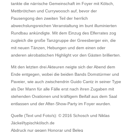
tankte die närrische Gemeinschaft im Foyer mit Kölsch,
Mettbrötchen und Currywoosch auf, bevor der
Pausengong den zweiten Teil der herrlich
abwechslungsreichen Veranstaltung im bunt illuminierten
Rundbau ankündigte. Mit dem Einzug des Elferrates zog
zugleich die große Tanzgruppe der Greesberger ein, die
mit neuen Tänzen, Hebungen und dem einen oder
anderen akrobatischen Highlight vor den Gästen brillierten.
Mit den letzten drei Akteuren neigte sich der Abend dem
Ende entgegen, wobei die beiden Bands Domstürmer und
Paveier, wie auch zwischendrin Guido Cantz in seiner Type
als Der Mann für alle Fälle erst nach ihren Zugaben mit
stehenden Ovationen und kräftigem Beifall aus dem Saal
entlassen und der After-Show-Party im Foyer wurden.
Quelle (Text und Foto/s): © 2016 Schosch und Niklas
Jäckel/typischkölsch.de
Abdruck nur gegen Honorar und Beleg