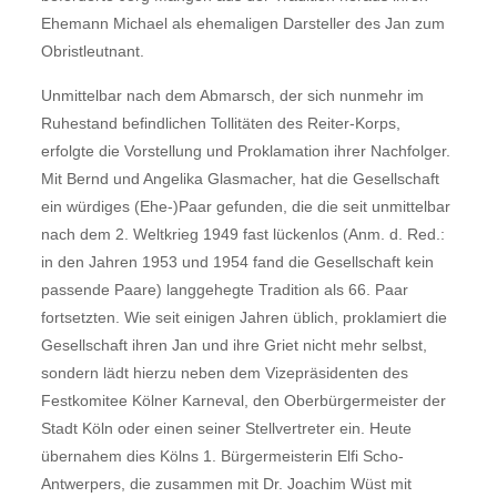
Ehemann Michael als ehemaligen Darsteller des Jan zum
Obristleutnant.
Unmittelbar nach dem Abmarsch, der sich nunmehr im
Ruhestand befindlichen Tollitäten des Reiter-Korps,
erfolgte die Vorstellung und Proklamation ihrer Nachfolger.
Mit Bernd und Angelika Glasmacher, hat die Gesellschaft
ein würdiges (Ehe-)Paar gefunden, die die seit unmittelbar
nach dem 2. Weltkrieg 1949 fast lückenlos (Anm. d. Red.:
in den Jahren 1953 und 1954 fand die Gesellschaft kein
passende Paare) langgehegte Tradition als 66. Paar
fortsetzten. Wie seit einigen Jahren üblich, proklamiert die
Gesellschaft ihren Jan und ihre Griet nicht mehr selbst,
sondern lädt hierzu neben dem Vizepräsidenten des
Festkomitee Kölner Karneval, den Oberbürgermeister der
Stadt Köln oder einen seiner Stellvertreter ein. Heute
übernahem dies Kölns 1. Bürgermeisterin Elfi Scho-
Antwerpers, die zusammen mit Dr. Joachim Wüst mit