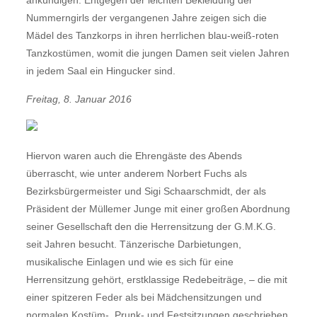
ankündigen. Entgegen der leichten Bekleidung der
Nummerngirls der vergangenen Jahre zeigen sich die
Mädel des Tanzkorps in ihren herrlichen blau-weiß-roten
Tanzkostümen, womit die jungen Damen seit vielen Jahren
in jedem Saal ein Hingucker sind.
Freitag, 8. Januar 2016
Hiervon waren auch die Ehrengäste des Abends
überrascht, wie unter anderem Norbert Fuchs als
Bezirksbürgermeister und Sigi Schaarschmidt, der als
Präsident der Müllemer Junge mit einer großen Abordnung
seiner Gesellschaft den die Herrensitzung der G.M.K.G.
seit Jahren besucht. Tänzerische Darbietungen,
musikalische Einlagen und wie es sich für eine
Herrensitzung gehört, erstklassige Redebeiträge, – die mit
einer spitzeren Feder als bei Mädchensitzungen und
normalen Kostüm-, Prunk- und Festsitzungen geschrieben