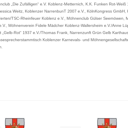
enclub „Die Zufälligen“ e.V. Koblenz-Metternich, K.K. Funken Rot-Wei
Jessica Weitz, Koblenzer NarrenbunT 2007 e.V., KölnKongress GmbH,
k Merten/TSC-Rheinfeuer Koblenz e.V., Möhnenclub Gülser Seemöwen, 
.V., Möhnenverein Fidele Mädcher Koblenz-Wallersheim e.V./Anne L
zunft „Gelb-Rot“ 1937 e.V./Thomas Frank, Narrenzunft Grün Gelb Kart
sesprecherstammtisch Koblenzer Karnevals- und Möhnengesellschaften
h.