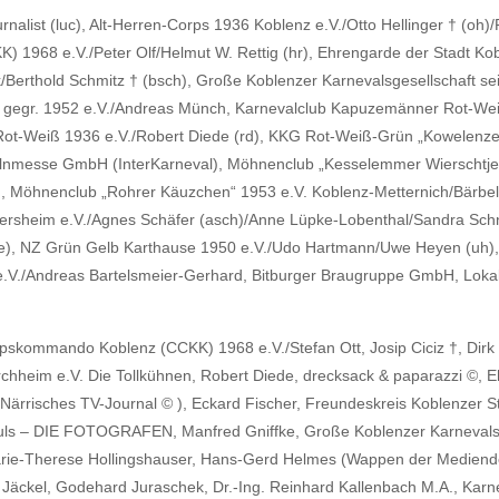
urnalist (luc), Alt-Herren-Corps 1936 Koblenz e.V./Otto Hellinger † (oh
) 1968 e.V./Peter Olf/Helmut W. Rettig (hr), Ehrengarde der Stadt Ko
erthold Schmitz † (bsch), Große Koblenzer Karnevalsgesellschaft seit 
in gegr. 1952 e.V./Andreas Münch, Karnevalclub Kapuzemänner Rot-Wei
Rot-Weiß 1936 e.V./Robert Diede (rd), KKG Rot-Weiß-Grün „Kowelenzer
oelnmesse GmbH (InterKarneval), Möhnenclub „Kesselemmer Wierschtjer
 Möhnenclub „Rohrer Käuzchen“ 1953 e.V. Koblenz-Metternich/Bärbel 
lersheim e.V./Agnes Schäfer (asch)/Anne Lüpke-Lobenthal/Sandra Schn
(ge), NZ Grün Gelb Karthause 1950 e.V./Udo Hartmann/Uwe Heyen (uh)
e.V./Andreas Bartelsmeier-Gerhard, Bitburger Braugruppe GmbH, Lokal
skommando Koblenz (CCKK) 1968 e.V./Stefan Ott, Josip Ciciz †, Dirk Cr
chheim e.V. Die Tollkühnen, Robert Diede, drecksack & paparazzi ©, E
Närrisches TV-Journal © ), Eckard Fischer, Freundeskreis Koblenzer S
uls – DIE FOTOGRAFEN, Manfred Gniffke, Große Koblenzer Karnevalsge
/Marie-Therese Hollingshauser, Hans-Gerd Helmes (Wappen der Medien
ick Jäckel, Godehard Juraschek, Dr.-Ing. Reinhard Kallenbach M.A., K