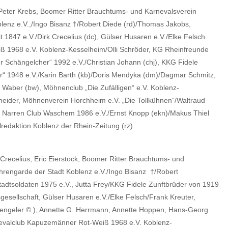
)/Peter Krebs, Boomer Ritter Brauchtums- und Karnevalsverein
blenz e.V.,/Ingo Bisanz †/Robert Diede (rd)/Thomas Jakobs,
1847 e.V./Dirk Crecelius (dc), Gülser Husaren e.V./Elke Felsch
ß 1968 e.V. Koblenz-Kesselheim/Olli Schröder, KG Rheinfreunde
 Schängelcher“ 1992 e.V./Christian Johann (chj), KKG Fidele
“ 1948 e.V./Karin Barth (kb)/Doris Mendyka (dm)/Dagmar Schmitz,
Waber (bw), Möhnenclub „Die Zufälligen“ e.V. Koblenz-
eider, Möhnenverein Horchheim e.V. „Die Tollkühnen“/Waltraud
, Narren Club Waschem 1986 e.V./Ernst Knopp (ekn)/Makus Thiel
redaktion Koblenz der Rhein-Zeitung (rz).
ecelius, Eric Eierstock, Boomer Ritter Brauchtums- und
hrengarde der Stadt Koblenz e.V./Ingo Bisanz †/Robert
tadtsoldaten 1975 e.V., Jutta Frey/KKG Fidele Zunftbrüder von 1919
sellschaft, Gülser Husaren e.V./Elke Felsch/Frank Kreuter,
dengeler © ), Annette G. Herrmann, Annette Hoppen, Hans-Georg
arnevalclub Kapuzemänner Rot-Weiß 1968 e.V. Koblenz-