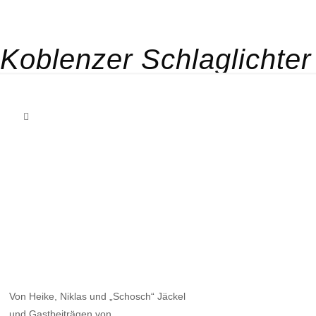
Koblenzer Schlaglichter
Von Heike, Niklas und „Schosch“ Jäckel
und Gastbeiträgen von