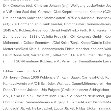
Dirk Crecelius (dc), Christian Johann (chj), Wolfgang Lucke/freier Jo
e.V./Bettina Saal (bs), Carneval-Club Korpskommando Koblenz (CCKK
Freundeskreis Koblenzer Stadtsoldaten 1975 e.V./Melanie Hoheneck/B
(elf)/Susi Hoffmann(sh)/Frank Kreuter, Horchheimer Carneval-Vere
1845 e.V. Koblenz-Neuendorf/Bernd Feith/Heiko Früh, K.K. Funken 
Zunftbrüder von 1919 e.V./Jutta Frey (jfr), KölnKongress GmbH, K
Möhnenclub Gülser Seemöwen/Gitti Knipp/Sonja Knopp/Cäcilie Kühn,
Metternich/Rosi Klein †, Möhnenverein Fidele Mädcher Koblenz-Wal
Daum/Anne Noll, Narrenzunft „Gelb-Rot“ 1937 e.V./Günter Eder † 
(mth), TSC-Rheinfeuer Koblenz e.V., Verein der Heimatfreunde Lay 
Bildnachweis und Grafik:
Alt-Herren-Corps 1936 Koblenz e.V., Karin Bauer, Carneval-Club Korp
Karnevalverein e.V./Olli Schröder, Waltraud Daum/Möhnenverein Hor
Diede/Thomas Jakobs, Udo Eulgem (Grafik Koblenzer Schlaglichter, 
e.V., Heiko Früh/KG Rheinfreunde 1845 e.V. Koblenz-Neuendorf, ga
Horchheimer Carneval-Verein e.V. gegr. 1952/Karl-Heinz Bischoff
„Schosch“ Jäckel, Heike Jäckel, Lucca Jäckel, Niklas Jäckel, Yann