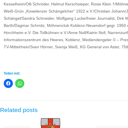
Kesselheim/Olli Schröder, Helmut Kerschsieper, Rosie Klein †/Möhn
Weiß-Grün „Kowelenzer Schängelcher“ 1922 e.V./Christian Johann/
Schängel/Sandra Schneider, Wolfgang Lucke/freier Journalist, Dir
Barth/Dagmar Schmitz, Möhnenclub Koblenz-Neuendorf gegr. 1950 e
Horchheim e.V. Die Tollkühnen e.V./Anne Noll/Katrin Noll, Narren
Informationszentrum des Heeres, Koblenz, Mediendengeler © – Pres
TV-Mittelrhein/Sven Hörner, Svenja Weiß, KG General von Aster, 75t
Teilen mit:
Related posts