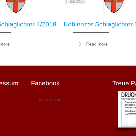
1. Juli 2018
chlaglichter 4/2018
Koblenzer Schlaglichter
 more
Read more
ressum
Facebook
Treue P
Facebook