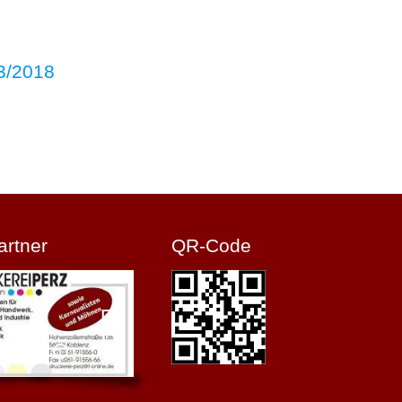
 3/2018
artner
QR-Code