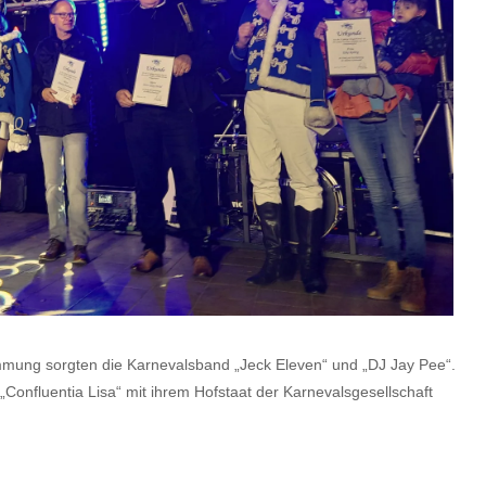
immung sorgten die Karnevalsband „Jeck Eleven“ und „DJ Jay Pee“.
„Confluentia Lisa“ mit ihrem Hofstaat der Karnevalsgesellschaft