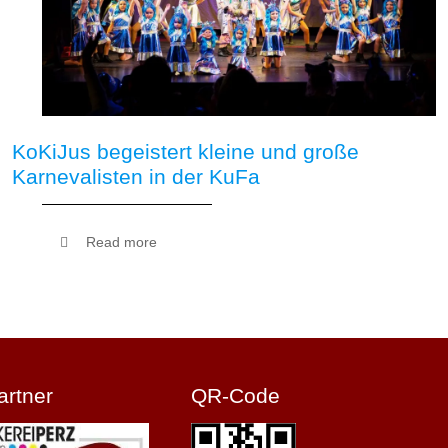
KoKiJus begeistert kleine und große
Karnevalisten in der KuFa
Read more
artner
QR-Code