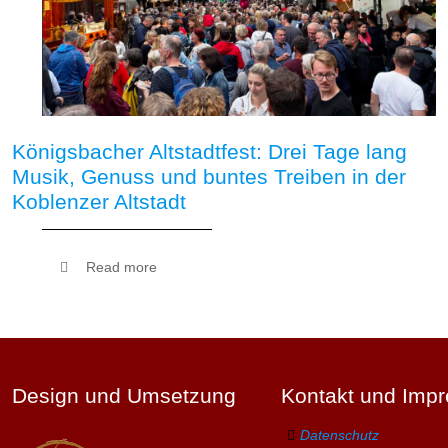
Königsbacher Altstadtfest: Drei Tage lang
Musik, Genuss und buntes Treiben in der
Koblenzer Altstadt
Read more
Design und Umsetzung
Kontakt und Imp
Datenschutz