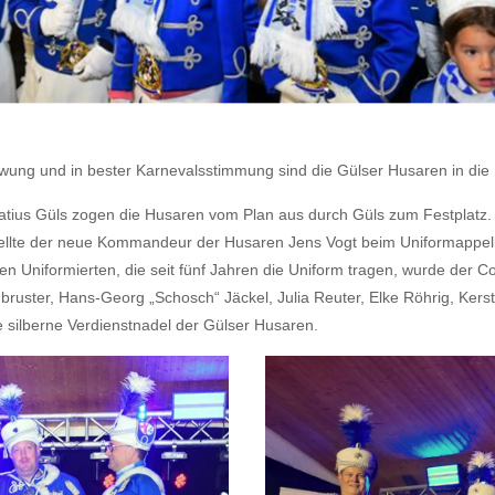
hwung und in bester Karnevalsstimmung sind die Gülser Husaren in die
atius Güls zogen die Husaren vom Plan aus durch Güls zum Festplatz. 
tellte der neue Kommandeur der Husaren Jens Vogt beim Uniformappell 
len Uniformierten, die seit fünf Jahren die Uniform tragen, wurde der 
ruster, Hans-Georg „Schosch“ Jäckel, Julia Reuter, Elke Röhrig, Kerstin 
e silberne Verdienstnadel der Gülser Husaren.