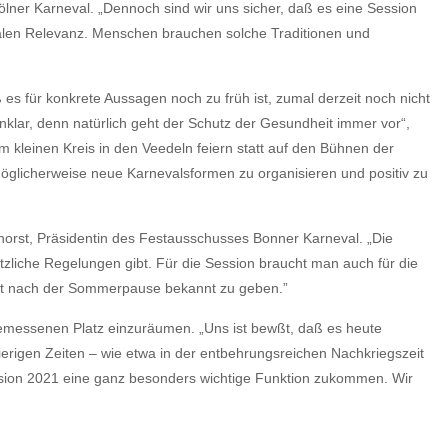
lner Karneval. „Dennoch sind wir uns sicher, daß es eine Session
ialen Relevanz. Menschen brauchen solche Traditionen und
es für konkrete Aussagen noch zu früh ist, zumal derzeit noch nicht
nklar, denn natürlich geht der Schutz der Gesundheit immer vor“,
m kleinen Kreis in den Veedeln feiern statt auf den Bühnen der
möglicherweise neue Karnevalsformen zu organisieren und positiv zu
tockhorst, Präsidentin des Festausschusses Bonner Karneval. „Die
setzliche Regelungen gibt. Für die Session braucht man auch für die
 erst nach der Sommerpause bekannt zu geben.”
gemessenen Platz einzuräumen. „Uns ist bewßt, daß es heute
erigen Zeiten – wie etwa in der entbehrungsreichen Nachkriegszeit
ssion 2021 eine ganz besonders wichtige Funktion zukommen. Wir