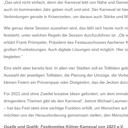
„Das wird nicht einfach, denn der Karneval lebt von Nähe und Gemei
auch im kommenden Jahr geben muß und wird. Der Karneval ist hier
Verbindungen gerade in Krisenzeiten, um daraus auch Stärke und Mu
Wie genau diese Session aussehen wird, das läßt sich heute noch nic
feststeht, unter welchen Regeln die Session durchzuführen ist. „Ob 
erklärt Frank Prömpeler, Präsident des Festausschusses Aachener Kar
großen Prunksitzungen. Auch digitale Lösungen sind möglich. Hier s
begleiten.”
Eins steht aber bereits fest: In allen vier Städten soll es Tollitäte
Auswahl der jeweiligen Tollitäten, die Planung der Umzüge, die Vorber
kleinen Feiern ein Prinzenpaar oder Dreigestirn, das die Jecken dur
Für 2021 sind ohne Zweifel kreative Ideen gefordert, um dem imma
dringendere Themen gibt als den Karneval”, betont Michael Laumen,
– hat das Fest stets eine wichtige Funktion erfüllt, um Menschen 
möchten uns der Herausforderung gemeinsam stellen, den Menschen t
Quelle und Grafik: Festkomitee Kölner Karneval von 1823 e.V.