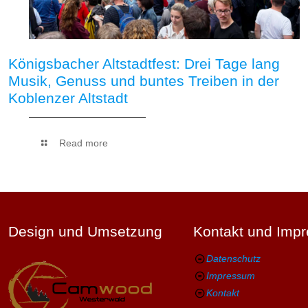
Königsbacher Altstadtfest: Drei Tage lang
Musik, Genuss und buntes Treiben in der
Koblenzer Altstadt
Read more
Design und Umsetzung
Kontakt und Imp
Datenschutz
Impressum
Kontakt