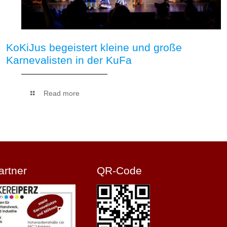
KoKiJus begeistert kleine und große
Karnevalisten in der KuFa
Read more
artner
QR-Code