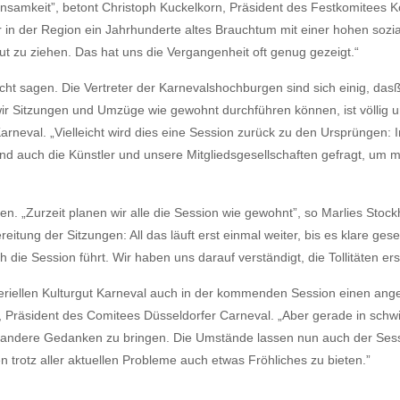
nsamkeit”, betont Christoph Kuckelkorn, Präsident des Festkomitees Kö
 in der Region ein Jahrhunderte altes Brauchtum mit einer hohen soz
t zu ziehen. Das hat uns die Vergangenheit oft genug gezeigt.“
ht sagen. Die Vertreter der Karnevalshochburgen sind sich einig, dasß 
wir Sitzungen und Umzüge wie gewohnt durchführen können, ist völlig u
neval. „Vielleicht wird dies eine Session zurück zu den Ursprüngen: I
ind auch die Künstler und unsere Mitgliedsgesellschaften gefragt, um 
n geben. „Zurzeit planen wir alle die Session wie gewohnt”, so Marlies S
eitung der Sitzungen: All das läuft erst einmal weiter, bis es klare ge
ch die Session führt. Wir haben uns darauf verständigt, die Tollitäten
teriellen Kulturgut Karneval auch in der kommenden Session einen an
 Präsident des Comitees Düsseldorfer Carneval. „Aber gerade in schwi
auf andere Gedanken zu bringen. Die Umstände lassen nun auch der Se
rotz aller aktuellen Probleme auch etwas Fröhliches zu bieten.”