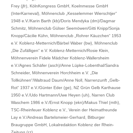
Frey (jfr), KölnKongress GmbH, Koelnmesse GmbH
(InterKarneval), Möhnenclub „Kesselemmer Wierschtjer“
1948 e.V./Karin Barth (kb)/Doris Mendyka (dm)/Dagmar
Schmitz, Möhnenclub Gülser Seemöwen/Gitti Knipp/Sonja
Knopp/Cäcilie Kühn, Möhnenclub „Rohrer Käuzchen“ 1953
e.V. Koblenz-Metternich/Bärbel Waber (bw), Möhnenclub
„Die Zufälligen“ e.V. Koblenz-Metternich/Rosie Klein,
Möhnenverein Fidele Mädcher Koblenz-Wallersheim
e.V./Agnes Schäfer (asch)/Anne Lüpke-Lobenthal/Sandra
Schneider, Möhnenverein Horchheim e.V. „Die
Tollkühnen“/Waltraud Daum/Anne Noll, Narrenzunft „Gelb-
Rot“ 1937 e.V./Günter Eder (ge), NZ Grün Gelb Karthause
1950 e.V./Udo Hartmann/Uwe Heyen (uh), Narren Club
Waschem 1986 e.V./Ernst Knopp (ekn)/Makus Thiel (mth),
TSC-Rheinfeuer Koblenz e.V., Verein der Heimatfreunde
Lay e.V./Andreas Bartelsmeier-Gerhard, Bitburger
Braugruppe GmbH, Lokalredaktion Koblenz der Rhein-
Zeitung (rz).