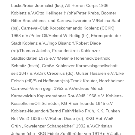
Lucke/freier Journalist (luc), Alt-Herren-Corps 1936
Koblenz e.V./Otto Hellinger † (oh)/Peter Krebs, Boomer
Ritter Brauchtums- und Karnevalsverein e.V./Bettina Saal
(bs), Carneval-Club Korpskommando Koblenz (CCKK)
1968 e.V./Peter Olf/Helmut W. Rettig (hr), Ehrengarde der
Stadt Koblenz e.V.,/Ingo Bisanz †/Robert Diede
(rd)/Thomas Jakobs, Freundeskreis Koblenzer
Stadtsoldaten 1975 e.V./Melanie Hoheneck/Berthold
Schmitz (bsch), Große Koblenzer Karnevalsgesellschaft
seit 1847 e.V./Dirk Crecelius (dc), Gülser Husaren e.V./Elke
Felsch (elf)/Susi Hoffmann(sh)/Frank Kreuter, Horchheimer
Carneval-Verein gegr. 1952 e.V./Andreas Münch,
Karnevalclub Kapuzemänner Rot-Weiß 1968 e.V. Koblenz-
Kesselheim/Olli Schröder, KG Rheinfreunde 1845 e.V.
Koblenz-Neuendorf/Bernd Feith/Heiko Früh, K.K. Funken
Rot-Weiß 1936 e.V./Robert Diede (rd), KKG Rot-Weiß-
Grün „Kowelenzer Schängelcher“ 1992 e.V./Christian
Johann (chj), KKG Fidele Zunftbrüder von 1919 e.V./Jutta