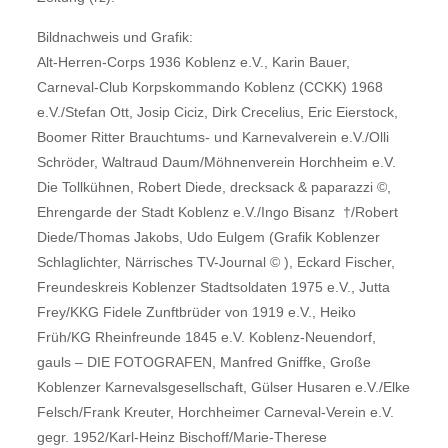
Bildnachweis und Grafik:
Alt-Herren-Corps 1936 Koblenz e.V., Karin Bauer,
Carneval-Club Korpskommando Koblenz (CCKK) 1968
e.V./Stefan Ott, Josip Ciciz, Dirk Crecelius, Eric Eierstock,
Boomer Ritter Brauchtums- und Karnevalverein e.V./Olli
Schröder, Waltraud Daum/Möhnenverein Horchheim e.V.
Die Tollkühnen, Robert Diede, drecksack & paparazzi ©,
Ehrengarde der Stadt Koblenz e.V./Ingo Bisanz †/Robert
Diede/Thomas Jakobs, Udo Eulgem (Grafik Koblenzer
Schlaglichter, Närrisches TV-Journal © ), Eckard Fischer,
Freundeskreis Koblenzer Stadtsoldaten 1975 e.V., Jutta
Frey/KKG Fidele Zunftbrüder von 1919 e.V., Heiko
Früh/KG Rheinfreunde 1845 e.V. Koblenz-Neuendorf,
gauls – DIE FOTOGRAFEN, Manfred Gniffke, Große
Koblenzer Karnevalsgesellschaft, Gülser Husaren e.V./Elke
Felsch/Frank Kreuter, Horchheimer Carneval-Verein e.V.
gegr. 1952/Karl-Heinz Bischoff/Marie-Therese