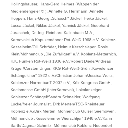
Hollingshauser, Hans-Gerd Helmes (Wappen der
Mediendengeler © ), Annette G. Herrmann, Annette
Hoppen, Hans-Georg „Schosch“ Jäckel, Heike Jäckel,
Lucca Jäckel, Niklas Jäckel, Yannick Jäckel, Godehard
Juraschek, Dr.-Ing. Reinhard Kallenbach M.A.,
Karnevalclub Kapuzemänner Rot-Weiß 1968 e.V. Koblenz-
Kesselheim/Olli Schröder, Helmut Kerschsieper, Rosie
Klein/Möhnenclub „Die Zufälligen“ e.V. Koblenz-Metternich,
K.K. Funken Rot-Weiß 1936 e.V./Robert Diede/Andreas
Krüger/Carsten Unger, KKG Rot-Weiß-Grün „Kowelenzer
Schängelcher“ 1922 e.V./Christian Johann/Jessica Weitz,
Koblenzer NarrenbunT 2007 e.V., KölnKongress GmbH,
Koelnmesse GmbH (InterKarneval), Lokalanzeiger
Koblenzer Schängel/Sandra Schneider, Wolfgang
Lucke/freier Journalist, Dirk Merten/TSC-Rheinfeuer
Koblenz e.V./Dirk Merten, Möhnenclub Gülser Seemöwen,
Möhnenclub „Kesselemmer Wierschtjer“ 1948 e.V./Karin
Barth/Dagmar Schmitz, Möhnenclub Koblenz-Neuendorf