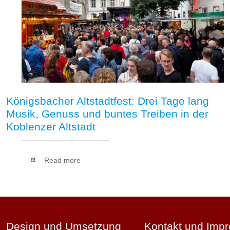
Königsbacher Altstadtfest: Drei Tage lang
Musik, Genuss und buntes Treiben in der
Koblenzer Altstadt
Read more
Design und Umsetzung
Kontakt und Imp