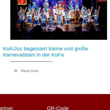
KoKiJus begeistert kleine und große
Karnevalisten in der KuFa
Read more
artner
QR-Code