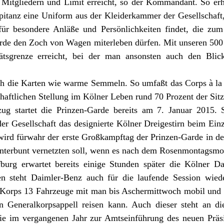
Mitgliedern und Limit erreicht, so der Kommandant. So erhä
itanz eine Uniform aus der Kleiderkammer der Gesellschaft
ür besondere Anläße und Persönlichkeiten findet, die zum
rde den Zoch von Wagen miterleben dürfen. Mit unseren 50
ätsgrenze erreicht, bei der man ansonsten auch den Blic
h die Karten wie warme Semmeln. So umfaßt das Corps à la 
haftlichen Stellung im Kölner Leben rund 70 Prozent der Sit
ug startet die Prinzen-Garde bereits am 7. Januar 2015. 
r Gesellschaft das designierte Kölner Dreigestirn beim Ein
ird fürwahr der erste Großkampftag der Prinzen-Garde in der 
kunterbunt vernetzten soll, wenn es nach dem Rosenmontagsmo
urg erwartet bereits einige Stunden später die Kölner Da
ren steht Daimler-Benz auch für die laufende Session wiede
 Korps 13 Fahrzeuge mit man bis Aschermittwoch mobil und 
 Generalkorpsappell reisen kann. Auch dieser steht an d
wie im vergangenen Jahr zur Amtseinführung des neuen Präs