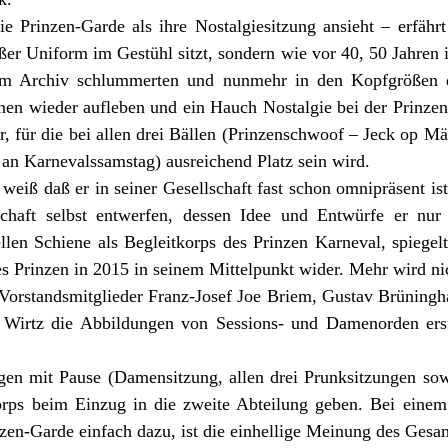
die Prinzen-Garde als ihre Nostalgiesitzung ansieht – erfäh
roßer Uniform im Gestühl sitzt, sondern wie vor 40, 50 Jahre
 im Archiv schlummerten und nunmehr in den Kopfgrößen de
nen wieder aufleben und ein Hauch Nostalgie bei der Prinzen
 für die bei allen drei Bällen (Prinzenschwoof – Jeck op Mäh
 an Karnevalssamstag) ausreichend Platz sein wird.
eiß daß er in seiner Gesellschaft fast schon omnipräsent is
chaft selbst entwerfen, dessen Idee und Entwürfe er nur
ellen Schiene als Begleitkorps des Prinzen Karneval, spiegel
es Prinzen in 2015 in seinem Mittelpunkt wider. Mehr wird ni
 Vorstandsmitglieder Franz-Josef Joe Briem, Gustav Brünin
d Wirtz die Abbildungen von Sessions- und Damenorden ers
ngen mit Pause (Damensitzung, allen drei Prunksitzungen sow
orps beim Einzug in die zweite Abteilung geben. Bei eine
nzen-Garde einfach dazu, ist die einhellige Meinung des Gesa