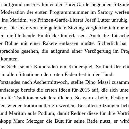
ch aufgrund unseres hinter der EhrenGarde liegenden Sitzun
 Moderation der ersten Programmnummer im Sartory werfen 
g ins Maritim, wo Prinzen-Garde-Literat Josef Lutter unruhig
ete. Die erste von mir geleitete Sitzung vergleiche ich nur
ei mir bleibende Eindrücke hinterlassen. Auch die Tatsach
er Bühne mit einer Rakete entlassen mußte. Sicherlich hat
o sprachlos gesehen, die aufgrund einer Verzögerung im Pr
konnten.
s Sicht seiner Kameraden ein Kinderspiel. So hielt der ehe
n allen Situationen den roten Faden fest in der Hand.
orstandes nach Aschermittwoch, stellte Dino Massi zusam
ndsetage bereits die ersten Ideen für 2015 auf, die sich unt
n alte Traditionen wiederaufleben. So war es beim Festkomi
it wieder traditioneller zu werden. Bei allen Sitzungen heb
 und Maritim aufs Podium, damit Redner diese für ihre Vorträ
hkopp Marc Metzger die Bütt für seine Rede nutzt, er wird
k.