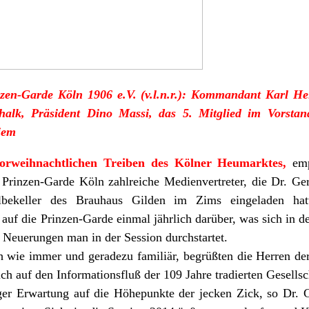
zen-Garde Köln 1906 e.V. (v.l.n.r.): Kommandant Karl He
chalk, Präsident Dino Massi, das 5. Mitglied im Vorst
iem
vorweihnachtlichen Treiben des Kölner Heumarktes,
emp
Prinzen-Garde Köln zahlreiche Medienvertreter, die Dr. Gerd 
bekeller des Brauhaus Gilden im Zims eingeladen hat
 auf die Prinzen-Garde einmal jährlich darüber, was sich in de
 Neuerungen man in der Session durchstartet.
h wie immer und geradezu familiär, begrüßten die Herren der 
ch auf den Informationsfluß der 109 Jahre tradierten Gesellsc
iger Erwartung auf die Höhepunkte der jecken Zick, so Dr