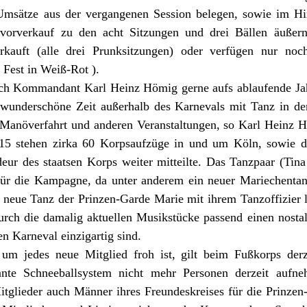
Umsätze aus der vergangenen Session belegen, sowie im Hi
vorverkauf zu den acht Sitzungen und drei Bällen äußern
erkauft (alle drei Prunksitzungen) oder verfügen nur noc
Fest in Weiß-Rot ).
uch Kommandant Karl Heinz Hömig gerne aufs ablaufende Jahr
e wunderschöne Zeit außerhalb des Karnevals mit Tanz in de
Manöverfahrt und anderen Veranstaltungen, so Karl Heinz H
5 stehen zirka 60 Korpsaufzüge in und um Köln, sowie dre
ur des staatsen Korps weiter mitteilte. Das Tanzpaar (Tina
n für die Kampagne, da unter anderem ein neuer Mariechentan
r neue Tanz der Prinzen-Garde Marie mit ihrem Tanzoffizier l
durch die damalig aktuellen Musikstücke passend einen nos
n Karneval einzigartig sind.
um jedes neue Mitglied froh ist, gilt beim Fußkorps der
nnte Schneeballsystem nicht mehr Personen derzeit aufne
itglieder auch Männer ihres Freundeskreises für die Prinzen