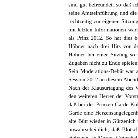
sind gut befreundet, so daß i
seine Amtseinführung und die
rechtzeitig zur eigenen Sitzun
mit letzten Informationen wart
als Prinz 2012. So hat dies b
Höhner nach drei Hits von d
Höhner bei einer Sitzung s
Zugaben nicht zu Ende spielen 
Sein Moderations-Debüt war au
Session 2012 an diesem Abend i
Nach der Klausurtagung des V
den weiteren Herren der Vorsta
daß bei der Prinzen Garde Köl
Garde eine Herzensangelegenhe
alte Bütt wieder in Gürzenich
unwahrscheinlich, daß Blötsc
einbauen, so Marcus Gottschal