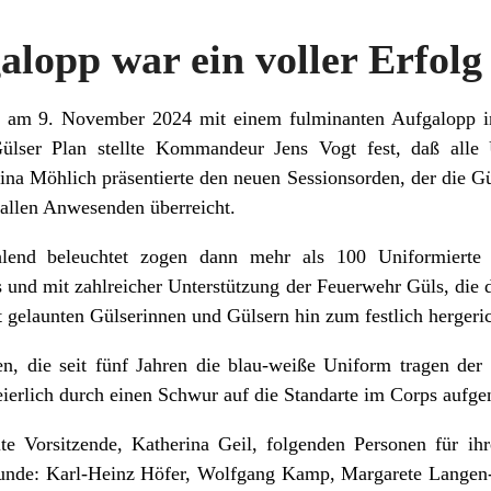
lopp war ein voller Erfolg
n am 9. November 2024 mit einem fulminanten Aufgalopp i
ülser Plan stellte Kommandeur Jens Vogt fest, daß alle
lina Möhlich präsentierte den neuen Sessionsorden, der die Gül
allen Anwesenden überreicht.
ahlend beleuchtet zogen dann mehr als 100 Uniformierte
 und mit zahlreicher Unterstützung der Feuerwehr Güls, die d
gelaunten Gülserinnen und Gülsern hin zum festlich hergeric
n, die seit fünf Jahren die blau-weiße Uniform tragen der
ierlich durch einen Schwur auf die Standarte im Corps auf
e Vorsitzende, Katherina Geil, folgenden Personen für ihr
kunde: Karl-Heinz Höfer, Wolfgang Kamp, Margarete Lange