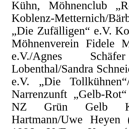
Kühn, Möhnenclub „R
Koblenz-Metternich/Bä
„Die Zufälligen“ e.V. Ko
Möhnenverein Fidele M
e.V./Agnes Schäf
Lobenthal/Sandra Schne
e.V. „Die Tollkühnen
Narrenzunft „Gelb-Rot“
NZ Grün Gelb Kar
Hartmann/Uwe Heyen 