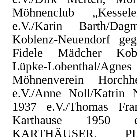
Möhnenclub „Kessel
e.V./Karin Barth/Da
Koblenz-Neuendorf geg
Fidele Mädcher Kob
Lüpke-Lobenthal/Agnes
Möhnenverein Horchh
e.V./Anne Noll/Katrin 
1937 e.V./Thomas Fra
Karthause 1950 e
KARTHÄUSER, P