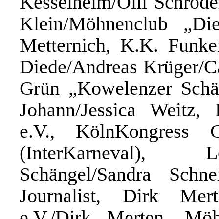
Kesselheim/Olli Schröde
Klein/Möhnenclub „Die
Metternich, K.K. Funke
Diede/Andreas Krüger/C
Grün „Kowelenzer Schän
Johann/Jessica Weitz,
e.V., KölnKongress
(InterKarneval), L
Schängel/Sandra Schne
Journalist, Dirk Mer
e.V./Dirk Merten, Mö